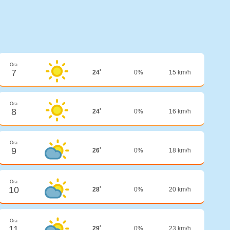
Ora
7
24˚
0%
15 km/h
Ora
8
24˚
0%
16 km/h
Ora
9
26˚
0%
18 km/h
Ora
10
28˚
0%
20 km/h
Ora
11
29˚
0%
23 km/h