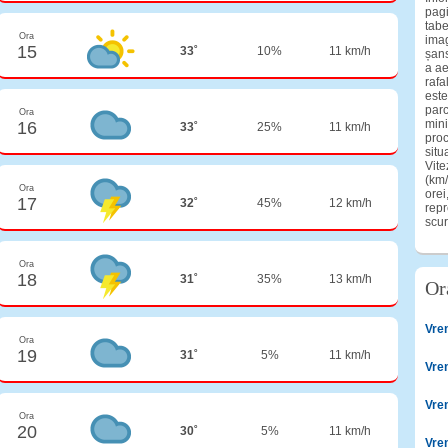
pagi
tabe
Ora
imag
15
33˚
10%
11 km/h
șans
a ae
rafa
este
parc
Ora
mini
16
33˚
25%
11 km/h
proc
situ
Vite
(km/
Ora
orei
17
32˚
45%
12 km/h
repr
scur
Ora
18
31˚
35%
13 km/h
Or
Vre
Ora
19
31˚
5%
11 km/h
Vre
Vre
Ora
20
30˚
5%
11 km/h
Vre