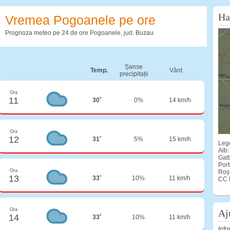
Ha
Vremea Pogoanele pe ore
Prognoza meteo pe 24 de ore Pogoanele, jud. Buzau
Șanse
Temp.
Vânt
precipitații
Ora
11
30˚
0%
14 km/h
Ora
12
31˚
5%
15 km/h
Lege
Alb:
Gal
Port
Ora
Roș
13
33˚
10%
11 km/h
CC 
Ora
Aj
14
33˚
10%
11 km/h
Info