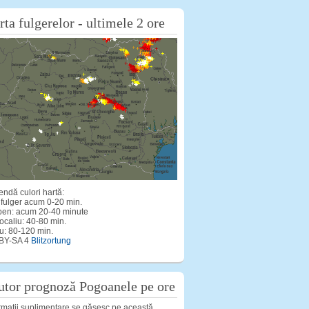
rta fulgerelor - ultimele 2 ore
ndă culori hartă:
 fulger acum 0-20 min.
ben: acum 20-40 minute
ocaliu: 40-80 min.
u: 80-120 min.
BY-SA 4
Blitzortung
utor prognoză Pogoanele pe ore
rmatii suplimentare se găsesc pe această