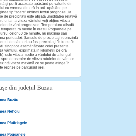
nă și pot fi accesate apăsând pe valorile din
lul cu vremea din oră în oră: apăsând pe
inea tip "soare" obțineți textul prognozei, la
e de precipitații este afișată umiditatea relativă
rului iar la viteza vântului veți obține viteza
lelor de vânt prognozate. Temperatura afișată
 temperatura medie în orasul Pogoanele pe
ursul celor 60 de minute, nu maxima sau
ma perioadei. Șansele de precipitații reprezintă
entul de câte ori au fost precipitații în trecut în
ații sinoptice asemănătoare celei prezente.
za vântului, exprimată in kilometrii pe oră
h), este viteza medie a vântului de-a lungul
, spre deosebire de viteza rafalelor de vânt ce
ezintă viteza maximă ce se poate atinge în
te reprize pe parcursul orei.
așe din județul Buzau
mea Buzău
mea Nehoiu
mea Pătârlagele
mea Pogoanele