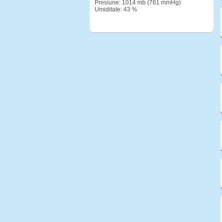
Presiune: 1014 mb (761 mmHg)
Umiditate: 43 %