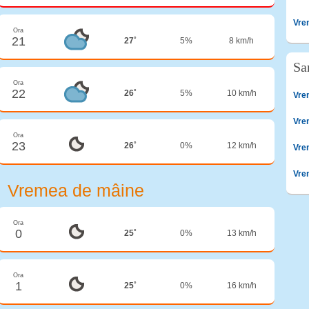
Vre
Ora
21
27˚
5%
8 km/h
Sar
Ora
22
26˚
5%
10 km/h
Vre
Vre
Ora
23
26˚
0%
12 km/h
Vre
Vre
Vremea de mâine
Ora
0
25˚
0%
13 km/h
Ora
1
25˚
0%
16 km/h