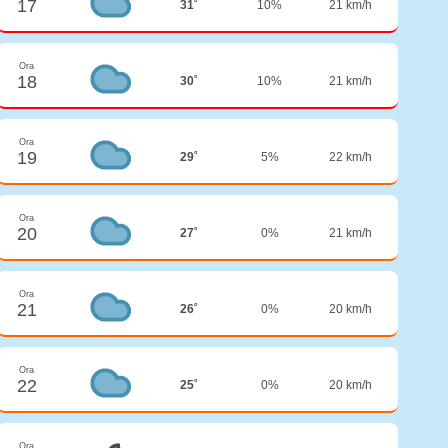
17
31˚
10%
21 km/h
Ora
18
30˚
10%
21 km/h
Ora
19
29˚
5%
22 km/h
Ora
20
27˚
0%
21 km/h
Ora
21
26˚
0%
20 km/h
Ora
22
25˚
0%
20 km/h
Ora