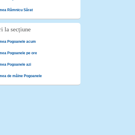
mea Râmnicu Sărat
i la secțiune
mea Pogoanele acum
mea Pogoanele pe ore
mea Pogoanele azi
mea de mâine Pogoanele