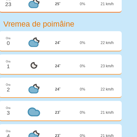
23
25˚
0%
21 km/h
Vremea de poimâine
Ora
0
24˚
0%
22 km/h
Ora
1
24˚
0%
23 km/h
Ora
2
24˚
0%
22 km/h
Ora
3
23˚
0%
21 km/h
Ora
4
23˚
0%
21 km/h