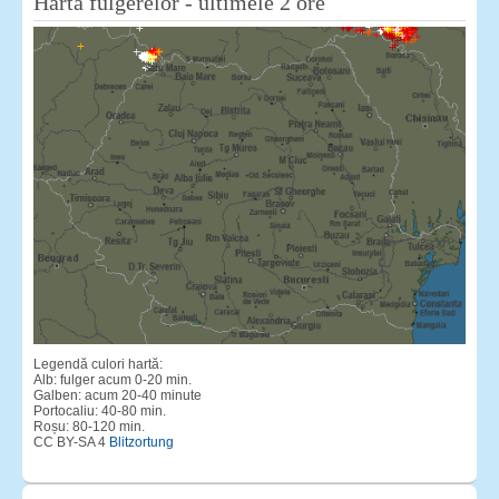
Harta fulgerelor - ultimele 2 ore
Legendă culori hartă:
Alb: fulger acum 0-20 min.
Galben: acum 20-40 minute
Portocaliu: 40-80 min.
Roșu: 80-120 min.
CC BY-SA 4
Blitzortung