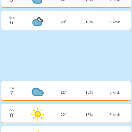
Ora
6
20˚
10%
6 km/h
Ora
7
21˚
15%
6 km/h
Ora
8
22˚
15%
5 km/h