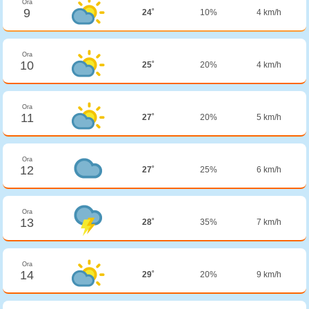
Ora
9
24˚
10%
4 km/h
Ora
10
25˚
20%
4 km/h
Ora
11
27˚
20%
5 km/h
Ora
12
27˚
25%
6 km/h
Ora
13
28˚
35%
7 km/h
Ora
14
29˚
20%
9 km/h