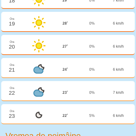
18
29˚
0%
7 km/h
Ora
19
28˚
0%
6 km/h
Ora
20
27˚
0%
6 km/h
Ora
21
24˚
0%
6 km/h
Ora
22
23˚
0%
7 km/h
Ora
23
22˚
5%
6 km/h
Vremea de poimâine