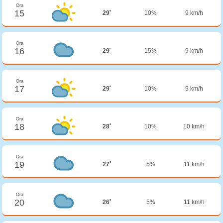
Ora
15
29˚
10%
9 km/h
Ora
16
29˚
15%
9 km/h
Ora
17
29˚
10%
9 km/h
Ora
18
28˚
10%
10 km/h
Ora
19
27˚
5%
11 km/h
Ora
20
26˚
5%
11 km/h