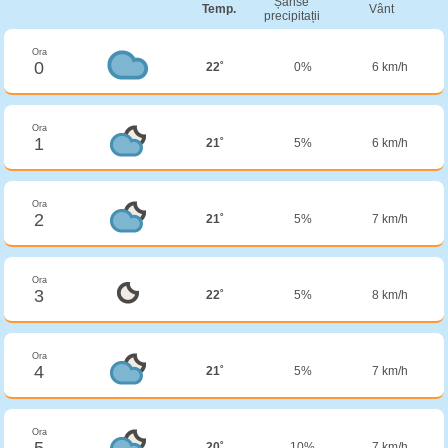
Șanse
Temp.
Vânt
precipitații
Ora
0
22˚
0%
6 km/h
Ora
1
21˚
5%
6 km/h
Ora
2
21˚
5%
7 km/h
Ora
3
22˚
5%
8 km/h
Ora
4
21˚
5%
7 km/h
Ora
5
20˚
10%
7 km/h