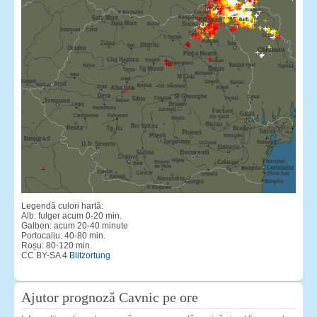
Legendă culori hartă:
Alb: fulger acum 0-20 min.
Galben: acum 20-40 minute
Portocaliu: 40-80 min.
Roșu: 80-120 min.
CC BY-SA 4
Blitzortung
Ajutor prognoză Cavnic pe ore