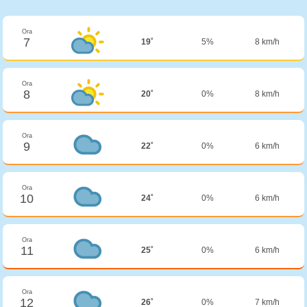
Ora
7
19˚
5%
8 km/h
Ora
8
20˚
0%
8 km/h
Ora
9
22˚
0%
6 km/h
Ora
10
24˚
0%
6 km/h
Ora
11
25˚
0%
6 km/h
Ora
12
26˚
0%
7 km/h