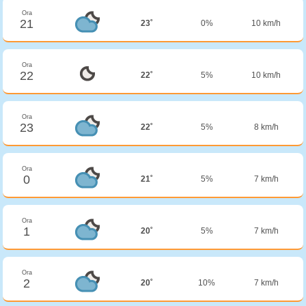
Ora
21
23˚
0%
10 km/h
Ora
22
22˚
5%
10 km/h
Ora
23
22˚
5%
8 km/h
Ora
0
21˚
5%
7 km/h
Ora
1
20˚
5%
7 km/h
Ora
2
20˚
10%
7 km/h