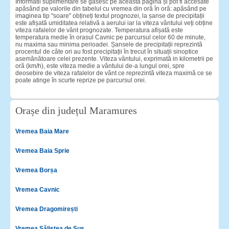
Informatii suplimentare se găsesc pe această pagină și pot fi accesate
apăsând pe valorile din tabelul cu vremea din oră în oră: apăsând pe
imaginea tip "soare" obțineți textul prognozei, la șanse de precipitații
este afișată umiditatea relativă a aerului iar la viteza vântului veți obține
viteza rafalelor de vânt prognozate. Temperatura afișată este
temperatura medie în orasul Cavnic pe parcursul celor 60 de minute,
nu maxima sau minima perioadei. Șansele de precipitații reprezintă
procentul de câte ori au fost precipitații în trecut în situații sinoptice
asemănătoare celei prezente. Viteza vântului, exprimată in kilometrii pe
oră (km/h), este viteza medie a vântului de-a lungul orei, spre
deosebire de viteza rafalelor de vânt ce reprezintă viteza maximă ce se
poate atinge în scurte reprize pe parcursul orei.
Orașe din județul Maramures
Vremea Baia Mare
Vremea Baia Sprie
Vremea Borșa
Vremea Cavnic
Vremea Dragomirești
Vremea Săliștea de Sus