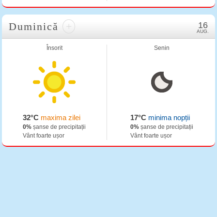
Duminică
+
16
AUG.
Însorit
Senin
32°C
maxima zilei
17°C
minima nopții
0%
șanse de precipitații
0%
șanse de precipitații
Vânt foarte ușor
Vânt foarte ușor