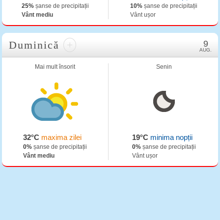
25%
șanse de precipitații
10%
șanse de precipitații
Vânt mediu
Vânt ușor
Duminică
+
9
AUG.
Mai mult însorit
Senin
32°C
maxima zilei
19°C
minima nopții
0%
șanse de precipitații
0%
șanse de precipitații
Vânt mediu
Vânt ușor