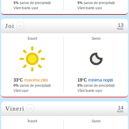
5%
șanse de precipitații
5%
șanse de precipitații
Vânt foarte ușor
Vânt foarte ușor
Joi
+
13
AUG.
Însorit
Senin
33°C
maxima zilei
19°C
minima nopții
0%
șanse de precipitații
0%
șanse de precipitații
Vânt ușor
Vânt foarte ușor
Vineri
+
14
AUG.
Însorit
Senin