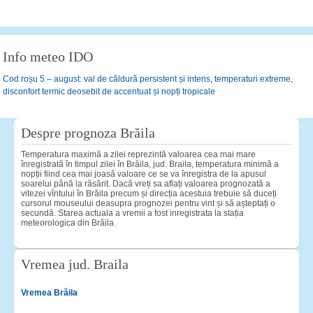
Info meteo IDO
Cod roșu 5 – august: val de căldură persistent și intens, temperaturi extreme,
disconfort termic deosebit de accentuat și nopți tropicale
Despre prognoza Brăila
Temperatura maximă a zilei reprezintă valoarea cea mai mare
înregistrată în timpul zilei în Brăila, jud. Braila, temperatura minimă a
nopții fiind cea mai joasă valoare ce se va înregistra de la apusul
soarelui până la răsărit. Dacă vreți sa aflați valoarea prognozată a
vitezei vîntului în Brăila precum și direcția acestuia trebuie să duceți
cursorul mouseului deasupra prognozei pentru vint și să așteptați o
secundă. Starea actuala a vremii a fost inregistrata la stația
meteorologica din Brăila.
Vremea jud. Braila
Vremea Brăila