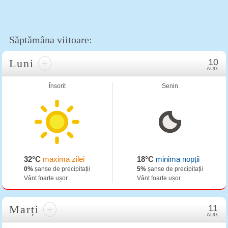
Săptămâna viitoare:
Luni
+
10
AUG.
Însorit
Senin
32°C
maxima zilei
18°C
minima nopții
0%
șanse de precipitații
5%
șanse de precipitații
Vânt foarte ușor
Vânt foarte ușor
Marți
+
11
AUG.