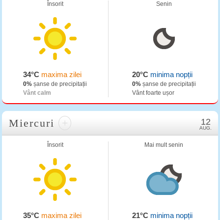
Însorit
Senin
34°C
maxima zilei
20°C
minima nopții
0%
șanse de precipitații
0%
șanse de precipitații
Vânt calm
Vânt foarte ușor
Miercuri
+
12
AUG.
Însorit
Mai mult senin
35°C
maxima zilei
21°C
minima nopții