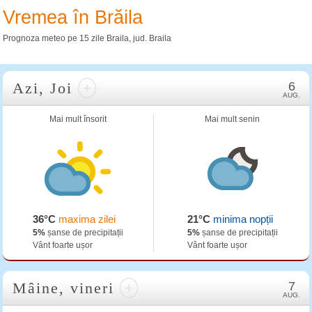
Vremea în Brăila
Prognoza meteo pe 15 zile Braila, jud. Braila
Azi, Joi
+
6
AUG.
Mai mult însorit
Mai mult senin
36°C
maxima zilei
21°C
minima nopții
5%
șanse de precipitații
5%
șanse de precipitații
Vânt foarte ușor
Vânt foarte ușor
Mâine, vineri
+
7
AUG.