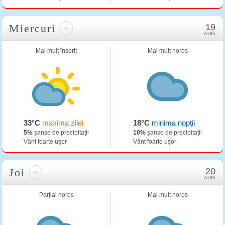
Miercuri
+
19
AUG.
Mai mult însorit
Mai mult noros
33°C
maxima zilei
18°C
minima nopții
5%
șanse de precipitații
10%
șanse de precipitații
Vânt foarte ușor
Vânt foarte ușor
Joi
+
20
AUG.
Parțial noros
Mai mult noros