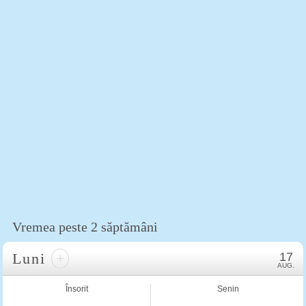
Vremea peste 2 săptămâni
Luni
+
17
AUG.
Însorit
Senin