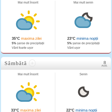
Mai mult însorit
Mai mult senin
35°C
maxima zilei
23°C
minima nopții
5%
șanse de precipitații
5%
șanse de precipitații
Vânt foarte ușor
Vânt ușor
Sâmbătă
+
8
AUG.
Mai mult însorit
Senin
33°C
maxima zilei
22°C
minima nopții