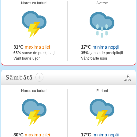
Noros cu furtuni
Averse
31°C
maxima zilei
17°C
minima nopții
65%
șanse de precipitații
35%
șanse de precipitații
Vânt foarte ușor
Vânt foarte ușor
Sâmbătă
+
8
AUG.
Noros cu furtuni
Furtuni
30°C
maxima zilei
17°C
minima nopții