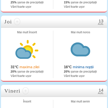
25%
șanse de precipitații
15%
șanse de precipitații
Vânt foarte ușor
Vânt foarte ușor
Joi
+
13
AUG.
Mai mult însorit
Mai mult noros
31°C
maxima zilei
16°C
minima nopții
20%
șanse de precipitații
20%
șanse de precipitații
Vânt foarte ușor
Vânt foarte ușor
Vineri
+
14
AUG.
Însorit
Mai mult senin