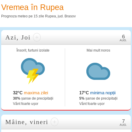
Vremea în Rupea
Prognoza meteo pe 15 zile Rupea, jud. Brasov
Azi, Joi
+
6
AUG.
Însorit, furtuni izolate
Mai mult noros
32°C
maxima zilei
17°C
minima nopții
30%
șanse de precipitații
5%
șanse de precipitații
Vânt foarte ușor
Vânt foarte ușor
Mâine, vineri
+
7
AUG.