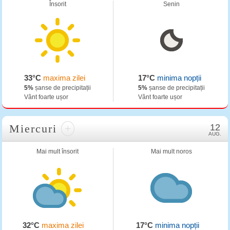
Însorit
Senin
33°C
maxima zilei
17°C
minima nopții
5%
șanse de precipitații
5%
șanse de precipitații
Vânt foarte ușor
Vânt foarte ușor
Miercuri
+
12
AUG.
Mai mult însorit
Mai mult noros
32°C
maxima zilei
17°C
minima nopții