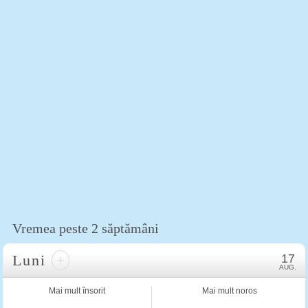
Vremea peste 2 săptămâni
Luni
+
17
AUG.
Mai mult însorit
Mai mult noros