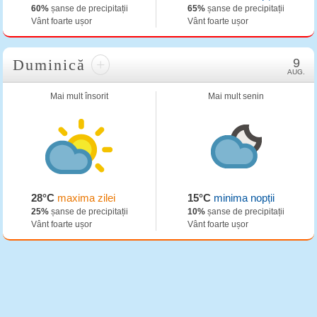
60%
șanse de precipitații
65%
șanse de precipitații
Vânt foarte ușor
Vânt foarte ușor
Duminică
+
9
AUG.
Mai mult însorit
Mai mult senin
28°C
maxima zilei
15°C
minima nopții
25%
șanse de precipitații
10%
șanse de precipitații
Vânt foarte ușor
Vânt foarte ușor