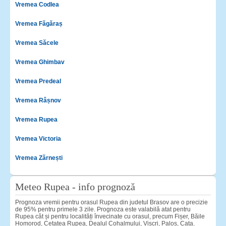
Vremea Codlea
Vremea Făgăraș
Vremea Săcele
Vremea Ghimbav
Vremea Predeal
Vremea Râșnov
Vremea Rupea
Vremea Victoria
Vremea Zărnești
Meteo Rupea - info prognoză
Prognoza vremii pentru orasul Rupea din judetul Brasov are o precizie
de 95% pentru primele 3 zile. Prognoza este valabilă atat pentru
Rupea cât și pentru localități învecinate cu orasul, precum Fișer, Băile
Homorod, Cetatea Rupea, Dealul Cohalmului, Viscri, Paloș, Cața.