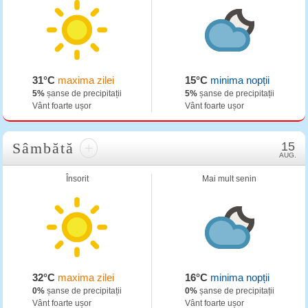
31°C
maxima zilei
15°C
minima nopții
5%
șanse de precipitații
5%
șanse de precipitații
Vânt foarte ușor
Vânt foarte ușor
Sâmbătă
+
15
AUG.
Însorit
Mai mult senin
32°C
maxima zilei
16°C
minima nopții
0%
șanse de precipitații
0%
șanse de precipitații
Vânt foarte ușor
Vânt foarte ușor