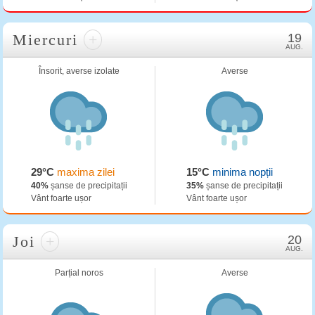
Miercuri
+
19
AUG.
Însorit, averse izolate
Averse
29°C
maxima zilei
15°C
minima nopții
40%
șanse de precipitații
35%
șanse de precipitații
Vânt foarte ușor
Vânt foarte ușor
Joi
+
20
AUG.
Parțial noros
Averse