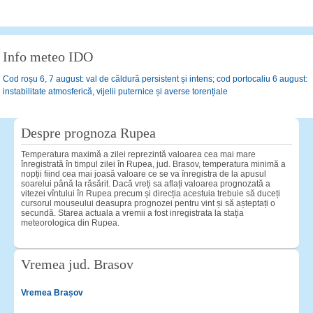
Info meteo IDO
Cod roșu 6, 7 august: val de căldură persistent și intens; cod portocaliu 6 august:
instabilitate atmosferică, vijelii puternice și averse torențiale
Despre prognoza Rupea
Temperatura maximă a zilei reprezintă valoarea cea mai mare
înregistrată în timpul zilei în Rupea, jud. Brasov, temperatura minimă a
nopții fiind cea mai joasă valoare ce se va înregistra de la apusul
soarelui până la răsărit. Dacă vreți sa aflați valoarea prognozată a
vitezei vîntului în Rupea precum și direcția acestuia trebuie să duceți
cursorul mouseului deasupra prognozei pentru vint și să așteptați o
secundă. Starea actuala a vremii a fost inregistrata la stația
meteorologica din Rupea.
Vremea jud. Brasov
Vremea Brașov