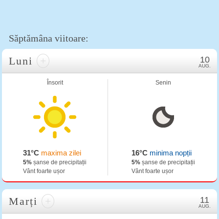
Săptămâna viitoare:
Luni
+
10
AUG.
Însorit
Senin
31°C
maxima zilei
16°C
minima nopții
5%
șanse de precipitații
5%
șanse de precipitații
Vânt foarte ușor
Vânt foarte ușor
Marți
+
11
AUG.