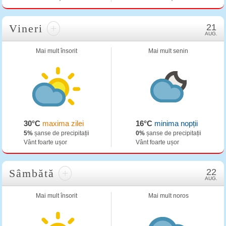
Vineri
+
21
AUG.
Mai mult însorit
Mai mult senin
30°C
maxima zilei
16°C
minima nopții
5%
șanse de precipitații
0%
șanse de precipitații
Vânt foarte ușor
Vânt foarte ușor
Sâmbătă
+
22
AUG.
Mai mult însorit
Mai mult noros