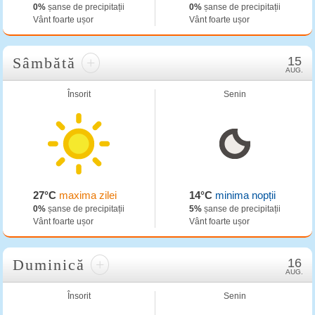
0%
șanse de precipitații
0%
șanse de precipitații
Vânt foarte ușor
Vânt foarte ușor
Sâmbătă
+
15
AUG.
Însorit
Senin
27°C
maxima zilei
14°C
minima nopții
0%
șanse de precipitații
5%
șanse de precipitații
Vânt foarte ușor
Vânt foarte ușor
Duminică
+
16
AUG.
Însorit
Senin