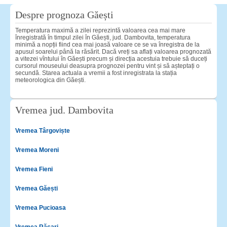
Despre prognoza Găești
Temperatura maximă a zilei reprezintă valoarea cea mai mare
înregistrată în timpul zilei în Găești, jud. Dambovita, temperatura
minimă a nopții fiind cea mai joasă valoare ce se va înregistra de la
apusul soarelui până la răsărit. Dacă vreți sa aflați valoarea prognozată
a vitezei vîntului în Găești precum și direcția acestuia trebuie să duceți
cursorul mouseului deasupra prognozei pentru vint și să așteptați o
secundă. Starea actuala a vremii a fost inregistrata la stația
meteorologica din Găești.
Vremea jud. Dambovita
Vremea Târgoviște
Vremea Moreni
Vremea Fieni
Vremea Găești
Vremea Pucioasa