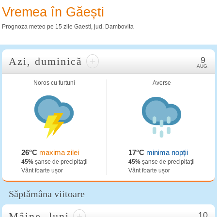
Vremea în Găești
Prognoza meteo pe 15 zile Gaesti, jud. Dambovita
Azi, duminică
+
9
AUG.
Noros cu furtuni
Averse
26°C
maxima zilei
17°C
minima nopții
45%
șanse de precipitații
45%
șanse de precipitații
Vânt foarte ușor
Vânt foarte ușor
Săptămâna viitoare
Mâine, luni
+
10