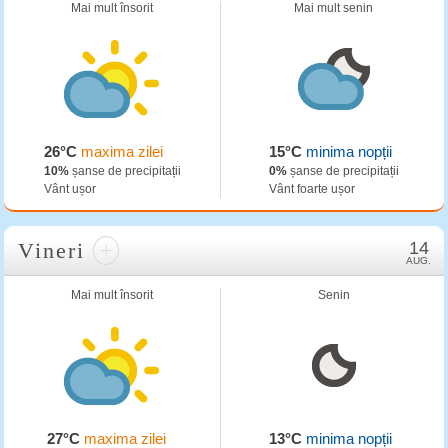
Mai mult însorit
Mai mult senin
26°C
maxima zilei
15°C
minima nopții
10%
șanse de precipitații
0%
șanse de precipitații
Vânt ușor
Vânt foarte ușor
Vineri
+
14
AUG.
Mai mult însorit
Senin
27°C
maxima zilei
13°C
minima nopții