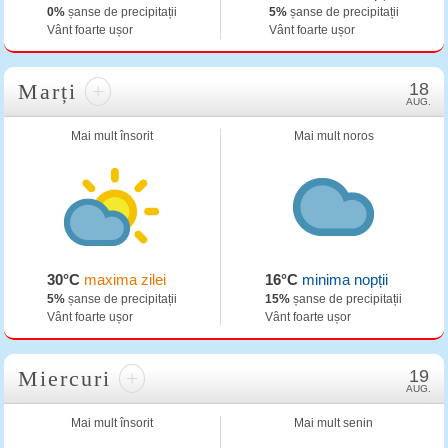
0%
șanse de precipitații
5%
șanse de precipitații
Vânt foarte ușor
Vânt foarte ușor
Marți
+
18
AUG.
Mai mult însorit
Mai mult noros
30°C
maxima zilei
16°C
minima nopții
5%
șanse de precipitații
15%
șanse de precipitații
Vânt foarte ușor
Vânt foarte ușor
Miercuri
+
19
AUG.
Mai mult însorit
Mai mult senin