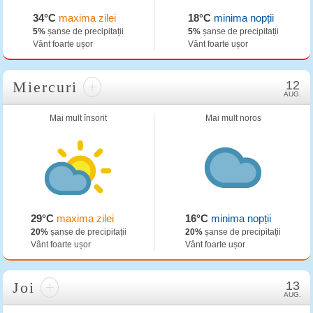
34°C
maxima zilei
18°C
minima nopții
5%
șanse de precipitații
5%
șanse de precipitații
Vânt foarte ușor
Vânt foarte ușor
Miercuri
+
12
AUG.
Mai mult însorit
Mai mult noros
29°C
maxima zilei
16°C
minima nopții
20%
șanse de precipitații
20%
șanse de precipitații
Vânt foarte ușor
Vânt foarte ușor
Joi
+
13
AUG.