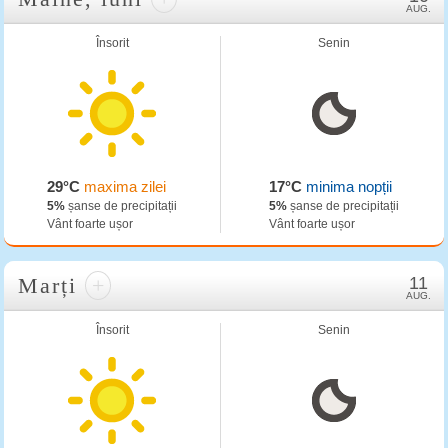
AUG.
Însorit
Senin
29°C
maxima zilei
17°C
minima nopții
5%
șanse de precipitații
5%
șanse de precipitații
Vânt foarte ușor
Vânt foarte ușor
Marți
+
11
AUG.
Însorit
Senin