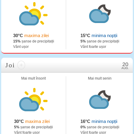
30°C
maxima zilei
15°C
minima nopții
15%
șanse de precipitații
5%
șanse de precipitații
Vânt ușor
Vânt foarte ușor
Joi
+
20
AUG.
Mai mult însorit
Mai mult senin
30°C
maxima zilei
16°C
minima nopții
5%
șanse de precipitații
0%
șanse de precipitații
Vânt foarte ușor
Vânt foarte ușor