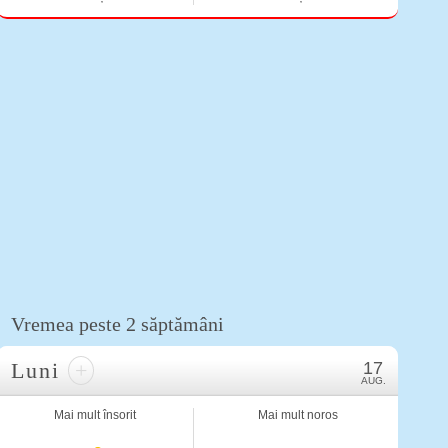
Vremea peste 2 săptămâni
Luni
+
17
AUG.
Mai mult însorit
Mai mult noros