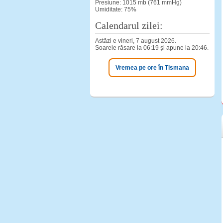
Presiune: 1015 mb (761 mmHg)
Umiditate: 75%
Calendarul zilei:
Astăzi e vineri, 7 august 2026.
Soarele răsare la 06:19 și apune la 20:46.
Vremea pe ore în Tismana