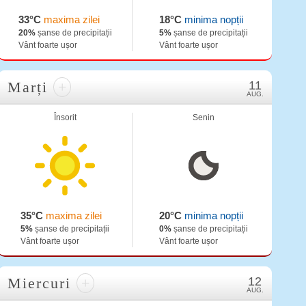
33°C
maxima zilei
18°C
minima nopții
20%
șanse de precipitații
5%
șanse de precipitații
Vânt foarte ușor
Vânt foarte ușor
Marți
+
11
AUG.
Însorit
Senin
35°C
maxima zilei
20°C
minima nopții
5%
șanse de precipitații
0%
șanse de precipitații
Vânt foarte ușor
Vânt foarte ușor
Miercuri
+
12
AUG.