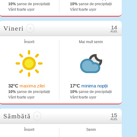
10%
șanse de precipitații
10%
șanse de precipitații
Vânt foarte ușor
Vânt foarte ușor
Vineri
+
14
AUG.
Însorit
Mai mult senin
32°C
maxima zilei
17°C
minima nopții
10%
șanse de precipitații
10%
șanse de precipitații
Vânt foarte ușor
Vânt foarte ușor
Sâmbătă
+
15
AUG.
Însorit
Senin