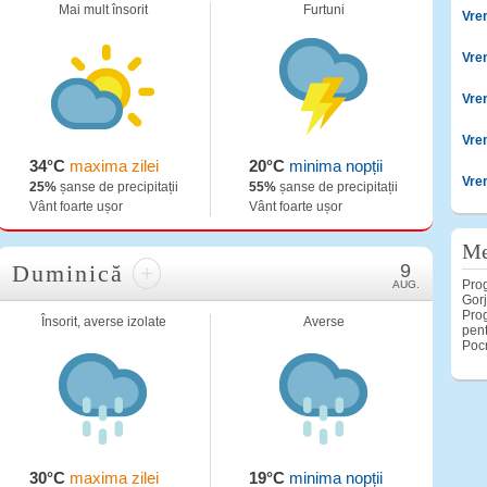
Mai mult însorit
Furtuni
Vre
Vre
Vre
Vre
34°C
maxima zilei
20°C
minima nopții
Vre
25%
șanse de precipitații
55%
șanse de precipitații
Vânt foarte ușor
Vânt foarte ușor
Me
Duminică
+
9
Prog
AUG.
Gorj
Prog
Însorit, averse izolate
Averse
pent
Pocr
30°C
maxima zilei
19°C
minima nopții