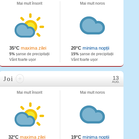
Mai mult însorit
Mai mult noros
35°C
maxima zilei
20°C
minima nopții
5%
șanse de precipitații
15%
șanse de precipitații
Vânt foarte ușor
Vânt foarte ușor
Joi
+
13
AUG.
Mai mult însorit
Mai mult noros
32°C
maxima zilei
19°C
minima nopții