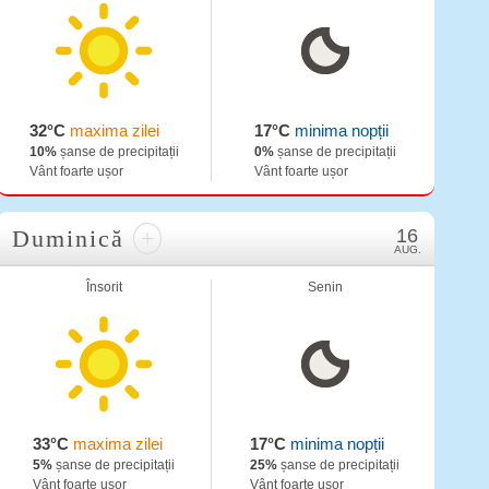
32°C
maxima zilei
17°C
minima nopții
10%
șanse de precipitații
0%
șanse de precipitații
Vânt foarte ușor
Vânt foarte ușor
Duminică
+
16
AUG.
Însorit
Senin
33°C
maxima zilei
17°C
minima nopții
5%
șanse de precipitații
25%
șanse de precipitații
Vânt foarte ușor
Vânt foarte ușor