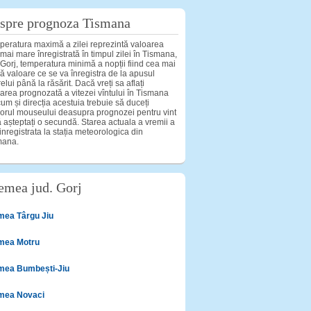
spre prognoza Tismana
eratura maximă a zilei reprezintă valoarea
mai mare înregistrată în timpul zilei în Tismana,
 Gorj, temperatura minimă a nopții fiind cea mai
ă valoare ce se va înregistra de la apusul
elui până la răsărit. Dacă vreți sa aflați
area prognozată a vitezei vîntului în Tismana
um și direcția acestuia trebuie să duceți
orul mouseului deasupra prognozei pentru vint
ă așteptați o secundă. Starea actuala a vremii a
 inregistrata la stația meteorologica din
mana.
emea jud. Gorj
mea Târgu Jiu
mea Motru
mea Bumbești-Jiu
mea Novaci