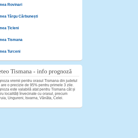
mea Rovinari
mea Târgu Cărbunești
mea Țicleni
mea Tismana
mea Turceni
teo Tismana - info prognoză
noza vremii pentru orasul Tismana din judetul
 are o precizie de 95% pentru primele 3 zile.
noza este valabilă atat pentru Tismana cât și
ru localități învecinate cu orasul, precum
uia, Ungureni, Isvarna, Vânăta, Celei.