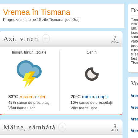
De
Vremea în Tismana
Prognoza meteo pe 15 zile Tismana, jud. Gorj
Temp
cea 
jud.
joas
Azi, vineri
+
7
soar
valo
AUG.
prec
curs
Însorit, furtuni izolate
Senin
și s
fost
Tis
Vr
Vre
33°C
maxima zilei
20°C
minima nopții
45%
șanse de precipitații
10%
șanse de precipitații
Vre
Vânt foarte ușor
Vânt foarte ușor
Vre
Mâine, sâmbătă
+
8
AUG.
Vre