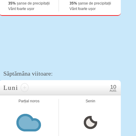
35%
șanse de precipitații
35%
șanse de precipitații
Vânt foarte ușor
Vânt foarte ușor
Săptămâna viitoare:
Luni
+
10
AUG.
Parțial noros
Senin