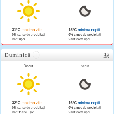
31°C
maxima zilei
15°C
minima nopții
0%
șanse de precipitații
0%
șanse de precipitații
Vânt ușor
Vânt foarte ușor
Duminică
+
16
AUG.
Însorit
Senin
32°C
maxima zilei
16°C
minima nopții
0%
șanse de precipitații
0%
șanse de precipitații
Vânt foarte ușor
Vânt foarte ușor