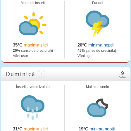
Mai mult însorit
Furtuni
35°C
maxima zilei
20°C
minima nopții
20%
șanse de precipitații
45%
șanse de precipitații
Vânt ușor
Vânt ușor
Duminică
+
9
AUG.
Însorit, averse izolate
Mai mult senin
31°C
maxima zilei
19°C
minima nopții