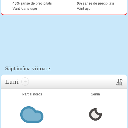
45%
șanse de precipitații
0%
șanse de precipitații
Vânt foarte ușor
Vânt ușor
Săptămâna viitoare:
Luni
+
10
AUG.
Parțial noros
Senin