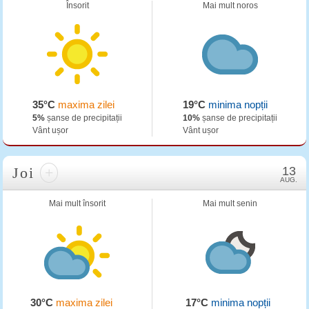
Însorit
Mai mult noros
35°C
maxima zilei
19°C
minima nopții
5%
șanse de precipitații
10%
șanse de precipitații
Vânt ușor
Vânt ușor
Joi
+
13
AUG.
Mai mult însorit
Mai mult senin
30°C
maxima zilei
17°C
minima nopții