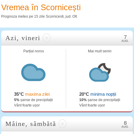
Vremea în Scornicești
Prognoza meteo pe 15 zile Scornicesti, jud. Olt
Azi, vineri
+
7
AUG.
Parțial noros
Mai mult senin
35°C
maxima zilei
20°C
minima nopții
5%
șanse de precipitații
10%
șanse de precipitații
Vânt foarte ușor
Vânt foarte ușor
Mâine, sâmbătă
+
8
AUG.