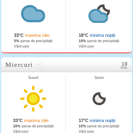
33°C
maxima zilei
18°C
minima nopții
5%
șanse de precipitații
10%
șanse de precipitații
Vânt ușor
Vânt ușor
Miercuri
+
19
AUG.
Însorit
Senin
33°C
maxima zilei
17°C
minima nopții
10%
șanse de precipitații
10%
șanse de precipitații
Vânt ușor
Vânt ușor