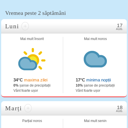
Vremea peste 2 săptămâni
Luni
+
17
AUG.
Mai mult însorit
Mai mult noros
34°C
maxima zilei
17°C
minima nopții
0%
șanse de precipitații
10%
șanse de precipitații
Vânt foarte ușor
Vânt foarte ușor
Marți
+
18
AUG.
Parțial noros
Mai mult senin