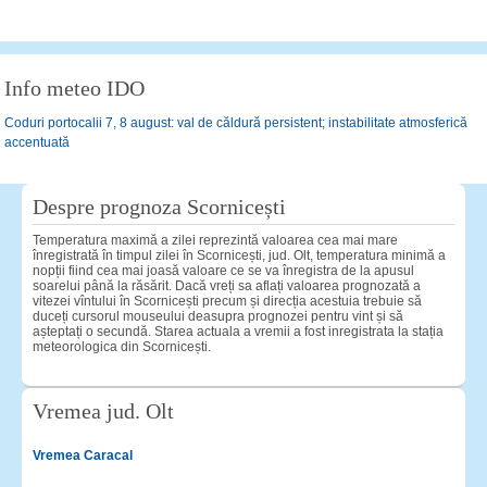
Info meteo IDO
Coduri portocalii 7, 8 august: val de căldură persistent; instabilitate atmosferică
accentuată
Despre prognoza Scornicești
Temperatura maximă a zilei reprezintă valoarea cea mai mare
înregistrată în timpul zilei în Scornicești, jud. Olt, temperatura minimă a
nopții fiind cea mai joasă valoare ce se va înregistra de la apusul
soarelui până la răsărit. Dacă vreți sa aflați valoarea prognozată a
vitezei vîntului în Scornicești precum și direcția acestuia trebuie să
duceți cursorul mouseului deasupra prognozei pentru vint și să
așteptați o secundă. Starea actuala a vremii a fost inregistrata la stația
meteorologica din Scornicești.
Vremea jud. Olt
Vremea Caracal