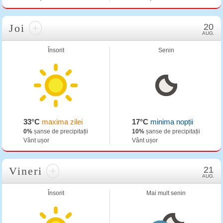
Joi
+
20
AUG.
Însorit
Senin
33°C
maxima zilei
17°C
minima nopții
0%
șanse de precipitații
10%
șanse de precipitații
Vânt ușor
Vânt ușor
Vineri
+
21
AUG.
Însorit
Mai mult senin