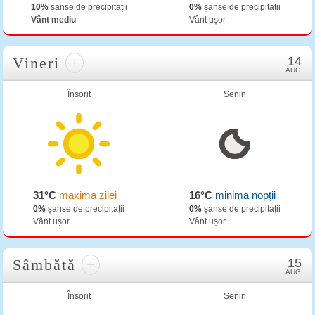
10%
șanse de precipitații
0%
șanse de precipitații
Vânt mediu
Vânt ușor
Vineri
+
14
AUG.
Însorit
Senin
31°C
maxima zilei
16°C
minima nopții
0%
șanse de precipitații
0%
șanse de precipitații
Vânt ușor
Vânt ușor
Sâmbătă
+
15
AUG.
Însorit
Senin