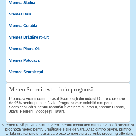
Vremea Slatina
Vremea Balș
Vremea Corabia
Vremea Drăgănești-Olt
Vremea Piatra-Olt
Vremea Potcoava
Vremea Scornicești
Meteo Scornicești - info prognoză
Prognoza vremii pentru orasul Scornicești din judetul Olt are o precizie
de 95% pentru primele 3 zile. Prognoza este valabilă atat pentru
Scornicesti cât și pentru localități învecinate cu orasul, precum Piscani,
Jitaru, Negreni, Mogoșești, Tătărăi.
Vremea.ro vă prezintă starea vremii pentru localitatea dumneavoastră precum și
prognoza meteo pentru următoarele zile de vara. Aflați dintr-o privire, printr-o
interfață grafică prietenoasă, care este temperatura curentă, precum și alte date