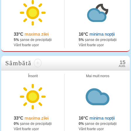
33°C
maxima zilei
16°C
minima nopții
5%
șanse de precipitații
5%
șanse de precipitații
Vânt foarte ușor
Vânt foarte ușor
Sâmbătă
+
15
AUG.
Însorit
Mai mult noros
33°C
maxima zilei
16°C
minima nopții
0%
șanse de precipitații
0%
șanse de precipitații
Vânt foarte ușor
Vânt foarte ușor