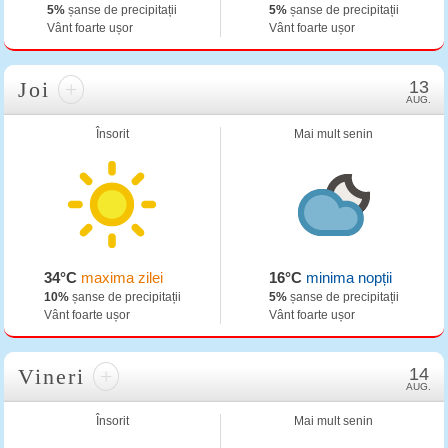
5%
șanse de precipitații
5%
șanse de precipitații
Vânt foarte ușor
Vânt foarte ușor
Joi
+
13
AUG.
Însorit
Mai mult senin
34°C
maxima zilei
16°C
minima nopții
10%
șanse de precipitații
5%
șanse de precipitații
Vânt foarte ușor
Vânt foarte ușor
Vineri
+
14
AUG.
Însorit
Mai mult senin