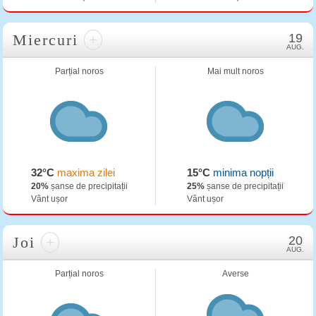
Miercuri
+
19
AUG.
Parțial noros
Mai mult noros
32°C
maxima zilei
15°C
minima nopții
20%
șanse de precipitații
25%
șanse de precipitații
Vânt ușor
Vânt ușor
Joi
+
20
AUG.
Parțial noros
Averse