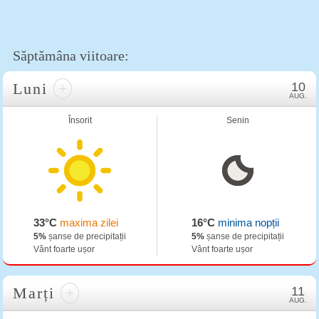
Săptămâna viitoare:
Luni
+
10
AUG.
Însorit
Senin
33°C
maxima zilei
16°C
minima nopții
5%
șanse de precipitații
5%
șanse de precipitații
Vânt foarte ușor
Vânt foarte ușor
Marți
+
11
AUG.