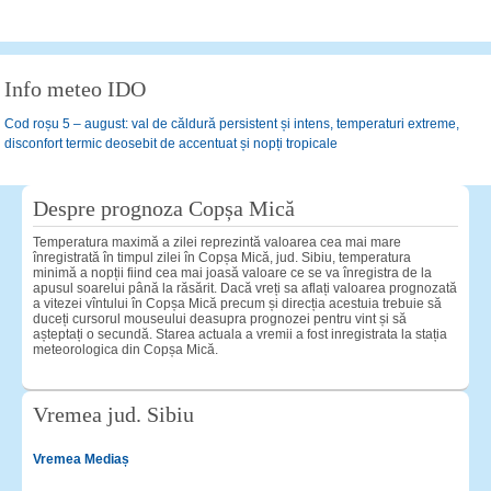
Info meteo IDO
Cod roșu 5 – august: val de căldură persistent și intens, temperaturi extreme,
disconfort termic deosebit de accentuat și nopți tropicale
Despre prognoza Copșa Mică
Temperatura maximă a zilei reprezintă valoarea cea mai mare
înregistrată în timpul zilei în Copșa Mică, jud. Sibiu, temperatura
minimă a nopții fiind cea mai joasă valoare ce se va înregistra de la
apusul soarelui până la răsărit. Dacă vreți sa aflați valoarea prognozată
a vitezei vîntului în Copșa Mică precum și direcția acestuia trebuie să
duceți cursorul mouseului deasupra prognozei pentru vint și să
așteptați o secundă. Starea actuala a vremii a fost inregistrata la stația
meteorologica din Copșa Mică.
Vremea jud. Sibiu
Vremea Mediaș