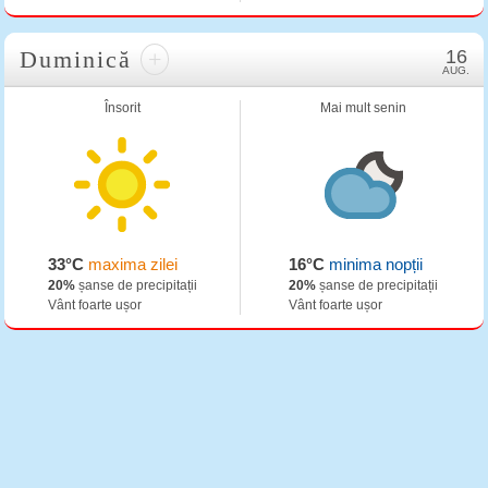
Duminică
+
16
AUG.
Însorit
Mai mult senin
33°C
maxima zilei
16°C
minima nopții
20%
șanse de precipitații
20%
șanse de precipitații
Vânt foarte ușor
Vânt foarte ușor