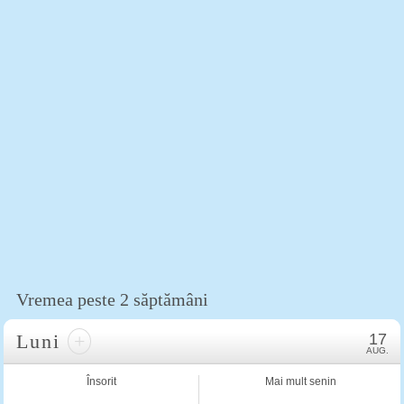
Vremea peste 2 săptămâni
Luni
+
17
AUG.
Însorit
Mai mult senin