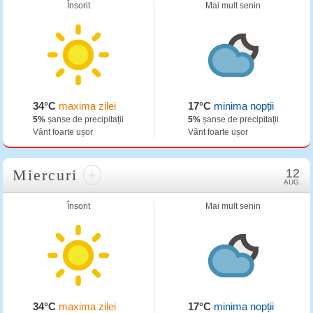
Însorit
Mai mult senin
34°C
maxima zilei
17°C
minima nopții
5%
șanse de precipitații
5%
șanse de precipitații
Vânt foarte ușor
Vânt foarte ușor
Miercuri
+
12
AUG.
Însorit
Mai mult senin
34°C
maxima zilei
17°C
minima nopții