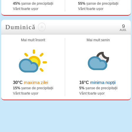
45%
șanse de precipitații
55%
șanse de precipitații
Vânt foarte ușor
Vânt foarte ușor
Duminică
+
9
AUG.
Mai mult însorit
Mai mult senin
30°C
maxima zilei
16°C
minima nopții
15%
șanse de precipitații
5%
șanse de precipitații
Vânt foarte ușor
Vânt foarte ușor