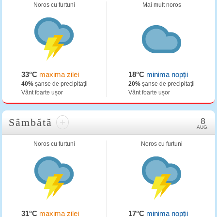
Noros cu furtuni
Mai mult noros
33°C
maxima zilei
18°C
minima nopții
40%
șanse de precipitații
20%
șanse de precipitații
Vânt foarte ușor
Vânt foarte ușor
Sâmbătă
+
8
AUG.
Noros cu furtuni
Noros cu furtuni
31°C
maxima zilei
17°C
minima nopții