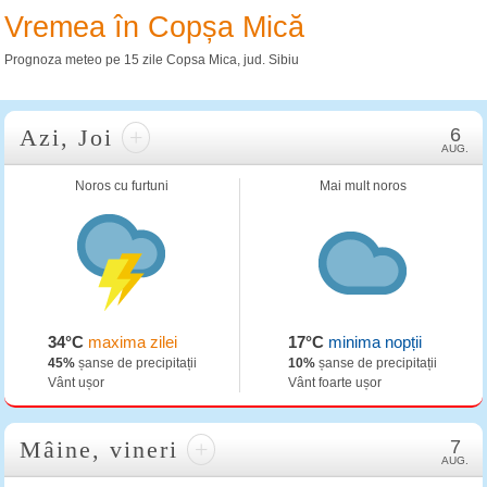
Vremea în Copșa Mică
Prognoza meteo pe 15 zile Copsa Mica, jud. Sibiu
Azi, Joi
+
6
AUG.
Noros cu furtuni
Mai mult noros
34°C
maxima zilei
17°C
minima nopții
45%
șanse de precipitații
10%
șanse de precipitații
Vânt ușor
Vânt foarte ușor
Mâine, vineri
+
7
AUG.