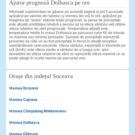
Ajutor prognoză Dolhasca pe ore
Informatii suplimentare se găsesc pe această pagină și pot fi accesate
apăsând pe valorile din tabelul cu vremea din oră în oră: apăsând pe
imaginea tip "soare" obțineți textul prognozei, la șanse de precipitații
este afișată umiditatea relativă a aerului iar la viteza vântului veți obține
viteza rafalelor de vânt prognozate. Temperatura afișată este
temperatura medie în orasul Dolhasca pe parcursul celor 60 de minute,
nu maxima sau minima perioadei. Șansele de precipitații reprezintă
procentul de câte ori au fost precipitații în trecut în situații sinoptice
asemănătoare celei prezente. Viteza vântului, exprimată in kilometrii pe
oră (km/h), este viteza medie a vântului de-a lungul orei, spre
deosebire de viteza rafalelor de vânt ce reprezintă viteza maximă ce se
poate atinge în scurte reprize pe parcursul orei.
Orașe din județul Suceava
Vremea Broșteni
Vremea Cajvana
Vremea Câmpulung Moldovenesc
Vremea Dolhasca
Vremea Fălticeni