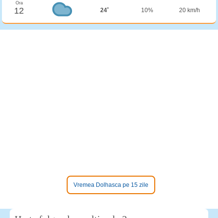
Ora
12
24˚
10%
20 km/h
Vremea Dolhasca pe 15 zile