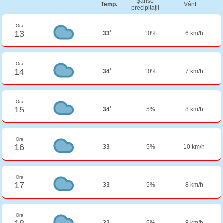
Șanse
Temp.
Vânt
precipitații
Ora
13
33˚
10%
6 km/h
Ora
14
34˚
10%
7 km/h
Ora
15
34˚
5%
8 km/h
Ora
16
33˚
5%
10 km/h
Ora
17
33˚
5%
8 km/h
Ora
18
32˚
5%
8 km/h