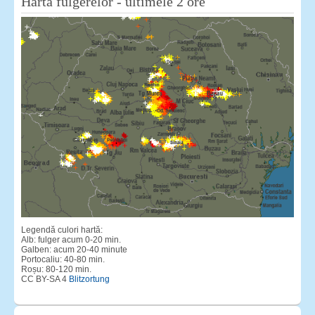
Harta fulgerelor - ultimele 2 ore
Legendă culori hartă:
Alb: fulger acum 0-20 min.
Galben: acum 20-40 minute
Portocaliu: 40-80 min.
Roșu: 80-120 min.
CC BY-SA 4
Blitzortung