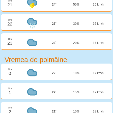
Ora
21
24˚
50%
15 km/h
Ora
22
23˚
30%
16 km/h
Ora
23
23˚
20%
17 km/h
Vremea de poimâine
Ora
0
22˚
10%
17 km/h
Ora
1
22˚
15%
17 km/h
Ora
2
21˚
10%
18 km/h