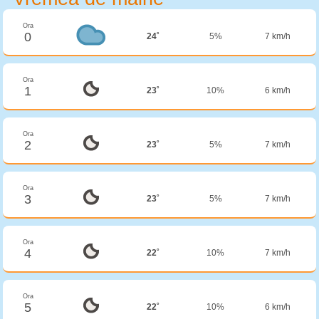
Ora
0
24˚
5%
7 km/h
Ora
1
23˚
10%
6 km/h
Ora
2
23˚
5%
7 km/h
Ora
3
23˚
5%
7 km/h
Ora
4
22˚
10%
7 km/h
Ora
5
22˚
10%
6 km/h