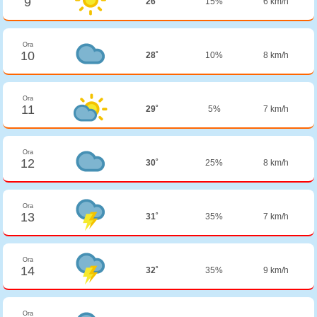
9
26˚
15%
6 km/h
Ora
10
28˚
10%
8 km/h
Ora
11
29˚
5%
7 km/h
Ora
12
30˚
25%
8 km/h
Ora
13
31˚
35%
7 km/h
Ora
14
32˚
35%
9 km/h
Ora