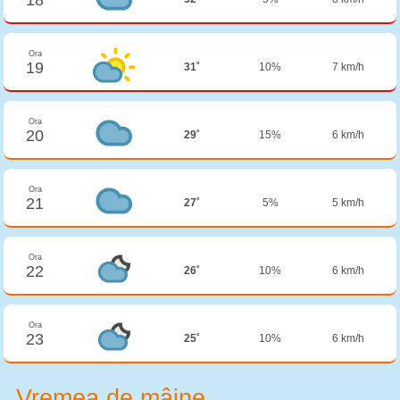
Ora
19
31˚
10%
7 km/h
Ora
20
29˚
15%
6 km/h
Ora
21
27˚
5%
5 km/h
Ora
22
26˚
10%
6 km/h
Ora
23
25˚
10%
6 km/h
Vremea de mâine