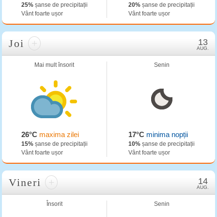
25%
șanse de precipitații
20%
șanse de precipitații
Vânt foarte ușor
Vânt foarte ușor
Joi
+
13
AUG.
Mai mult însorit
Senin
26°C
maxima zilei
17°C
minima nopții
15%
șanse de precipitații
10%
șanse de precipitații
Vânt foarte ușor
Vânt foarte ușor
Vineri
+
14
AUG.
Însorit
Senin