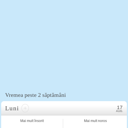
Vremea peste 2 săptămâni
Luni
+
17
AUG.
Mai mult însorit
Mai mult noros