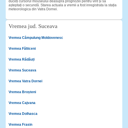
duceți cursorul mouseului deasupra prognozei pentru vint și să
așteptați o secundă. Starea actuala a vremii a fost inregistrata la stația
meteorologica din Vatra Dornei.
Vremea jud. Suceava
Vremea Câmpulung Moldovenesc
Vremea Fălticeni
Vremea Rădăuți
Vremea Suceava
Vremea Vatra Dornei
Vremea Broșteni
Vremea Cajvana
Vremea Dolhasca
Vremea Frasin