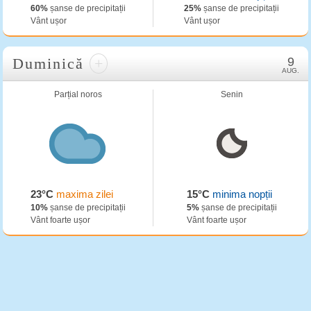
60%
șanse de precipitații
25%
șanse de precipitații
Vânt ușor
Vânt ușor
Duminică
+
9
AUG.
Parțial noros
Senin
23°C
maxima zilei
15°C
minima nopții
10%
șanse de precipitații
5%
șanse de precipitații
Vânt foarte ușor
Vânt foarte ușor