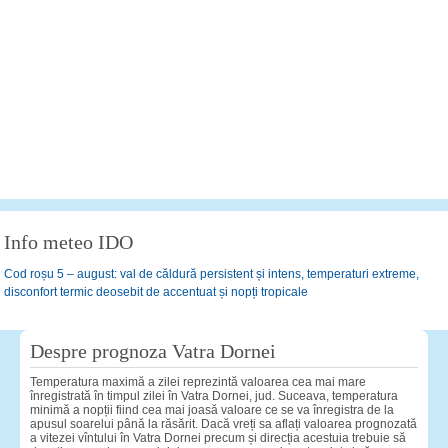
Info meteo IDO
Cod roșu 5 – august: val de căldură persistent și intens, temperaturi extreme,
disconfort termic deosebit de accentuat și nopți tropicale
Despre prognoza Vatra Dornei
Temperatura maximă a zilei reprezintă valoarea cea mai mare
înregistrată în timpul zilei în Vatra Dornei, jud. Suceava, temperatura
minimă a nopții fiind cea mai joasă valoare ce se va înregistra de la
apusul soarelui până la răsărit. Dacă vreți sa aflați valoarea prognozată
a vitezei vîntului în Vatra Dornei precum și direcția acestuia trebuie să