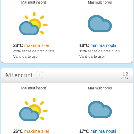
Mai mult însorit
Mai mult noros
28°C
maxima zilei
18°C
minima nopții
25%
șanse de precipitații
15%
șanse de precipitații
Vânt foarte ușor
Vânt foarte ușor
Miercuri
+
12
AUG.
Mai mult însorit
Mai mult noros
26°C
maxima zilei
17°C
minima nopții