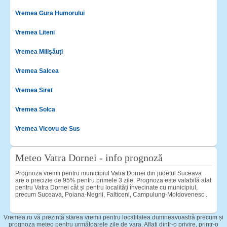
Vremea Gura Humorului
Vremea Liteni
Vremea Milișăuți
Vremea Salcea
Vremea Siret
Vremea Solca
Vremea Vicovu de Sus
Meteo Vatra Dornei - info prognoză
Prognoza vremii pentru municipiul Vatra Dornei din judetul Suceava
are o precizie de 95% pentru primele 3 zile. Prognoza este valabilă atat
pentru Vatra Dornei cât și pentru localități învecinate cu municipiul,
precum Suceava, Poiana-Negrii, Falticeni, Campulung-Moldovenesc .
Vremea.ro vă prezintă starea vremii pentru localitatea dumneavoastră precum și
prognoza meteo pentru următoarele zile de vara. Aflați dintr-o privire, printr-o