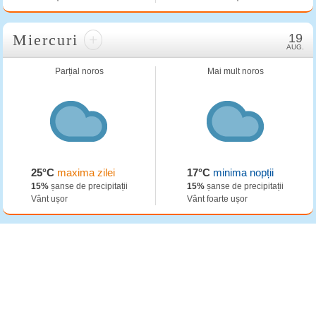
Miercuri
+
19
AUG.
Parțial noros
Mai mult noros
25°C
maxima zilei
17°C
minima nopții
15%
șanse de precipitații
15%
șanse de precipitații
Vânt ușor
Vânt foarte ușor