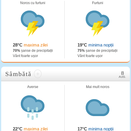
Noros cu furtuni
Furtuni
28°C
maxima zilei
19°C
minima nopții
70%
șanse de precipitații
75%
șanse de precipitații
Vânt foarte ușor
Vânt foarte ușor
Sâmbătă
+
8
AUG.
Averse
Mai mult noros
22°C
maxima zilei
17°C
minima nopții