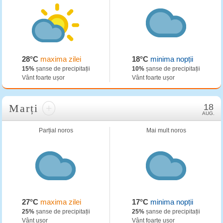
28°C
maxima zilei
18°C
minima nopții
15%
șanse de precipitații
10%
șanse de precipitații
Vânt foarte ușor
Vânt foarte ușor
Marți
+
18
AUG.
Parțial noros
Mai mult noros
27°C
maxima zilei
17°C
minima nopții
25%
șanse de precipitații
25%
șanse de precipitații
Vânt ușor
Vânt foarte ușor