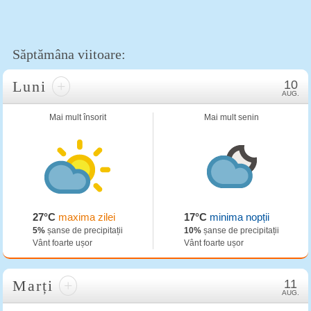
Săptămâna viitoare:
Luni
+
10
AUG.
Mai mult însorit
Mai mult senin
27°C
maxima zilei
17°C
minima nopții
5%
șanse de precipitații
10%
șanse de precipitații
Vânt foarte ușor
Vânt foarte ușor
Marți
+
11
AUG.