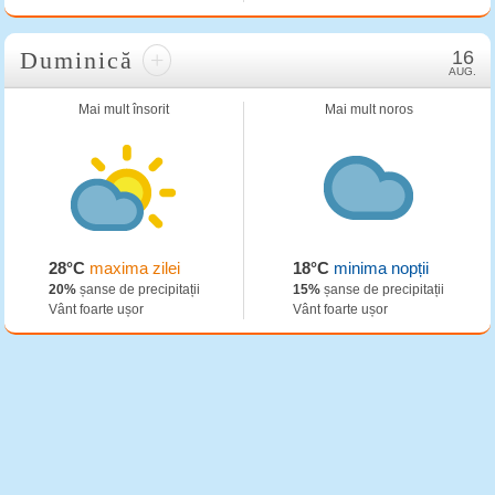
Duminică
+
16
AUG.
Mai mult însorit
Mai mult noros
28°C
maxima zilei
18°C
minima nopții
20%
șanse de precipitații
15%
șanse de precipitații
Vânt foarte ușor
Vânt foarte ușor