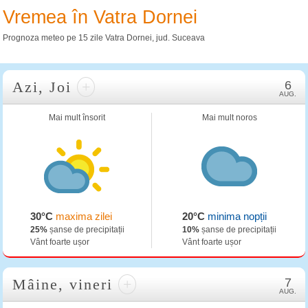
Vremea în Vatra Dornei
Prognoza meteo pe 15 zile Vatra Dornei, jud. Suceava
Azi, Joi
+
6
AUG.
Mai mult însorit
Mai mult noros
30°C
maxima zilei
20°C
minima nopții
25%
șanse de precipitații
10%
șanse de precipitații
Vânt foarte ușor
Vânt foarte ușor
Mâine, vineri
+
7
AUG.