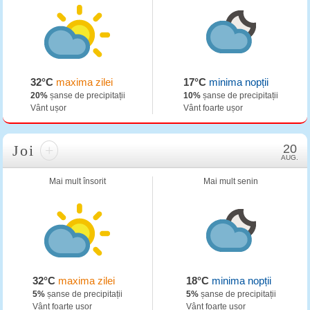
32°C
maxima zilei
17°C
minima nopții
20%
șanse de precipitații
10%
șanse de precipitații
Vânt ușor
Vânt foarte ușor
Joi
+
20
AUG.
Mai mult însorit
Mai mult senin
32°C
maxima zilei
18°C
minima nopții
5%
șanse de precipitații
5%
șanse de precipitații
Vânt foarte ușor
Vânt foarte ușor