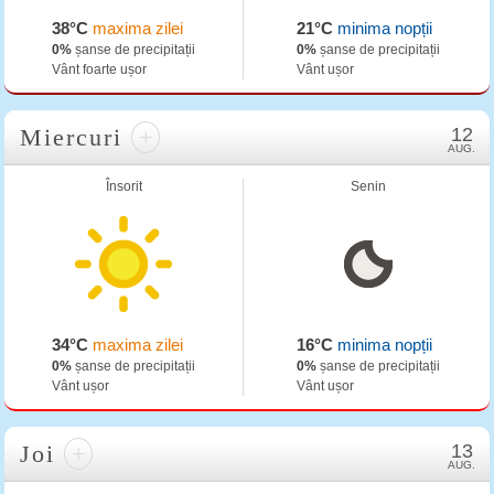
38°C
maxima zilei
21°C
minima nopții
0%
șanse de precipitații
0%
șanse de precipitații
Vânt foarte ușor
Vânt ușor
Miercuri
+
12
AUG.
Însorit
Senin
34°C
maxima zilei
16°C
minima nopții
0%
șanse de precipitații
0%
șanse de precipitații
Vânt ușor
Vânt ușor
Joi
+
13
AUG.