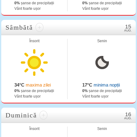
0%
șanse de precipitații
0%
șanse de precipitații
Vânt foarte ușor
Vânt foarte ușor
Sâmbătă
+
15
AUG.
Însorit
Senin
34°C
maxima zilei
17°C
minima nopții
0%
șanse de precipitații
0%
șanse de precipitații
Vânt foarte ușor
Vânt foarte ușor
Duminică
+
16
AUG.
Însorit
Senin