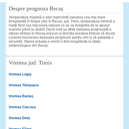
Despre prognoza Recaș
Temperatura maximă a zilei reprezintă valoarea cea mai mare
înregistrată în timpul zilei în Recaș, jud. Timis, temperatura minimă a
nopții fiind cea mai joasă valoare ce se va înregistra de la apusul
soarelui până la răsărit. Dacă vreți sa aflați valoarea prognozată a
vitezei vîntului în Recaș precum și direcția acestuia trebuie să duceți
cursorul mouseului deasupra prognozei pentru vint și să așteptați o
secundă. Starea actuala a vremii a fost inregistrata la stația
meteorologica din Recaș.
Vremea jud. Timis
Vremea Lugoj
Vremea Timișoara
Vremea Buziaș
Vremea Ciacova
Vremea Deta