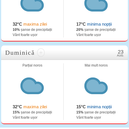
32°C
maxima zilei
17°C
minima nopții
10%
șanse de precipitații
20%
șanse de precipitații
Vânt foarte ușor
Vânt foarte ușor
Duminică
+
23
AUG.
Parțial noros
Mai mult noros
32°C
maxima zilei
15°C
minima nopții
15%
șanse de precipitații
15%
șanse de precipitații
Vânt foarte ușor
Vânt foarte ușor