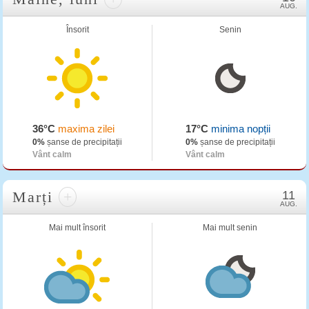
AUG.
Însorit
Senin
36°C
maxima zilei
17°C
minima nopții
0%
șanse de precipitații
0%
șanse de precipitații
Vânt calm
Vânt calm
Marți
+
11
AUG.
Mai mult însorit
Mai mult senin