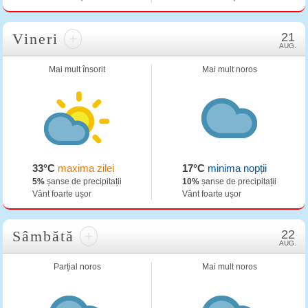
Vineri
+
21
AUG.
Mai mult însorit
Mai mult noros
33°C
maxima zilei
17°C
minima nopții
5%
șanse de precipitații
10%
șanse de precipitații
Vânt foarte ușor
Vânt foarte ușor
Sâmbătă
+
22
AUG.
Parțial noros
Mai mult noros