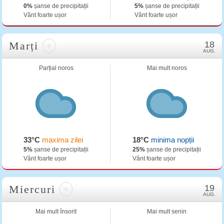
0%
șanse de precipitații
5%
șanse de precipitații
Vânt foarte ușor
Vânt foarte ușor
Marți
+
18
AUG.
Parțial noros
Mai mult noros
33°C
maxima zilei
18°C
minima nopții
5%
șanse de precipitații
25%
șanse de precipitații
Vânt foarte ușor
Vânt foarte ușor
Miercuri
+
19
AUG.
Mai mult însorit
Mai mult senin