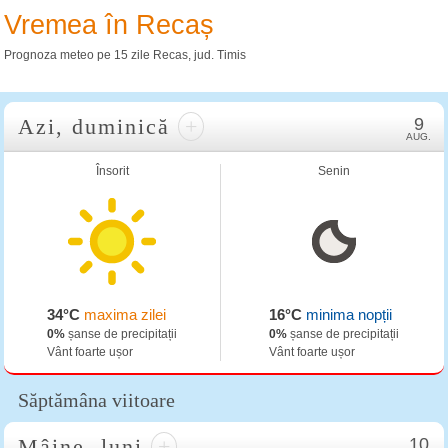
Vremea în Recaș
Prognoza meteo pe 15 zile Recas, jud. Timis
Azi, duminică
+
9
AUG.
Însorit
Senin
34°C
maxima zilei
16°C
minima nopții
0%
șanse de precipitații
0%
șanse de precipitații
Vânt foarte ușor
Vânt foarte ușor
Săptămâna viitoare
Mâine, luni
+
10