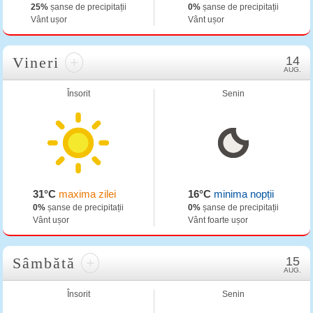
25%
șanse de precipitații
0%
șanse de precipitații
Vânt ușor
Vânt ușor
Vineri
+
14
AUG.
Însorit
Senin
31°C
maxima zilei
16°C
minima nopții
0%
șanse de precipitații
0%
șanse de precipitații
Vânt ușor
Vânt foarte ușor
Sâmbătă
+
15
AUG.
Însorit
Senin