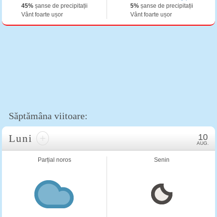
45%
șanse de precipitații
5%
șanse de precipitații
Vânt foarte ușor
Vânt foarte ușor
Săptămâna viitoare:
Luni
+
10
AUG.
Parțial noros
Senin