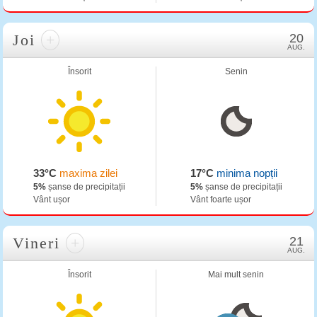
Joi
+
20
AUG.
Însorit
Senin
33°C
maxima zilei
17°C
minima nopții
5%
șanse de precipitații
5%
șanse de precipitații
Vânt ușor
Vânt foarte ușor
Vineri
+
21
AUG.
Însorit
Mai mult senin