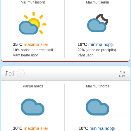
Mai mult însorit
Mai mult senin
35°C
maxima zilei
19°C
minima nopții
10%
șanse de precipitații
20%
șanse de precipitații
Vânt foarte ușor
Vânt ușor
Joi
+
13
AUG.
Parțial noros
Mai mult noros
30°C
maxima zilei
18°C
minima nopții