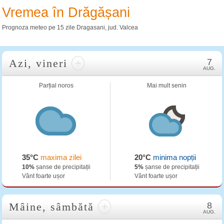
Vremea în Drăgășani
Prognoza meteo pe 15 zile Dragasani, jud. Valcea
Azi, vineri
+
7
AUG.
Parțial noros
Mai mult senin
35°C
maxima zilei
20°C
minima nopții
10%
șanse de precipitații
5%
șanse de precipitații
Vânt foarte ușor
Vânt foarte ușor
Mâine, sâmbătă
+
8
AUG.