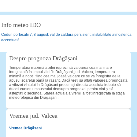
Info meteo IDO
Coduri portocalii 7, 8 august: val de căldură persistent; instabilitate atmosferică
accentuată
Despre prognoza Drăgășani
Temperatura maximă a zilei reprezintă valoarea cea mai mare
înregistrată în timpul zilei în Drăgășani, jud. Valcea, temperatura
minimă a nopții fiind cea mai joasă valoare ce se va înregistra de la
apusul soarelui până la răsărit. Dacă vreți sa aflați valoarea prognozată
a vitezei vîntului în Drăgășani precum și direcția acestuia trebuie să
duceți cursorul mouseului deasupra prognozei pentru vint și să
așteptați o secundă. Starea actuala a vremii a fost inregistrata la stația
meteorologica din Drăgășani.
Vremea jud. Valcea
Vremea Drăgășani