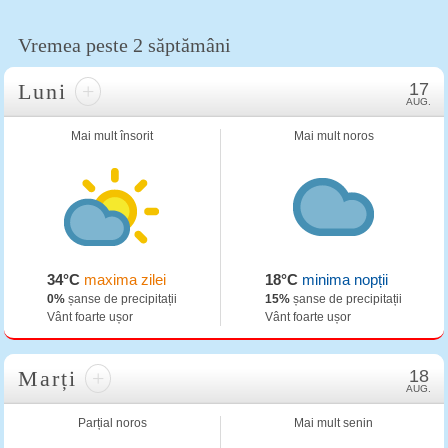
Vremea peste 2 săptămâni
Luni
+
17
AUG.
Mai mult însorit
Mai mult noros
34°C
maxima zilei
18°C
minima nopții
0%
șanse de precipitații
15%
șanse de precipitații
Vânt foarte ușor
Vânt foarte ușor
Marți
+
18
AUG.
Parțial noros
Mai mult senin