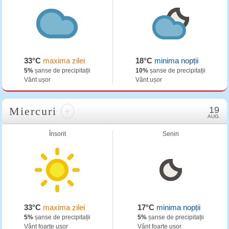
33°C
maxima zilei
18°C
minima nopții
5%
șanse de precipitații
10%
șanse de precipitații
Vânt ușor
Vânt ușor
Miercuri
+
19
AUG.
Însorit
Senin
33°C
maxima zilei
17°C
minima nopții
5%
șanse de precipitații
5%
șanse de precipitații
Vânt foarte ușor
Vânt foarte ușor