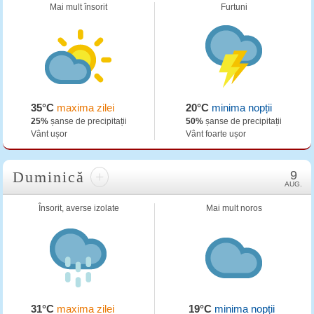
Mai mult însorit
Furtuni
35°C
maxima zilei
20°C
minima nopții
25%
șanse de precipitații
50%
șanse de precipitații
Vânt ușor
Vânt foarte ușor
Duminică
+
9
AUG.
Însorit, averse izolate
Mai mult noros
31°C
maxima zilei
19°C
minima nopții