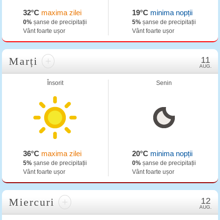
32°C
maxima zilei
19°C
minima nopții
0%
șanse de precipitații
5%
șanse de precipitații
Vânt foarte ușor
Vânt foarte ușor
Marți
+
11
AUG.
Însorit
Senin
36°C
maxima zilei
20°C
minima nopții
5%
șanse de precipitații
0%
șanse de precipitații
Vânt foarte ușor
Vânt foarte ușor
Miercuri
+
12
AUG.