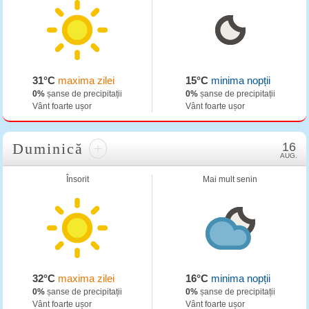
31°C
maxima zilei
15°C
minima nopții
0%
șanse de precipitații
0%
șanse de precipitații
Vânt foarte ușor
Vânt foarte ușor
Duminică
+
16
AUG.
Însorit
Mai mult senin
32°C
maxima zilei
16°C
minima nopții
0%
șanse de precipitații
0%
șanse de precipitații
Vânt foarte ușor
Vânt foarte ușor