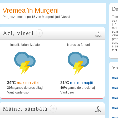
De
Vremea în Murgeni
Prognoza meteo pe 15 zile Murgeni, jud. Vaslui
Temp
cea 
jud.
mai 
Azi, vineri
+
7
soar
valo
AUG.
prec
curs
Însorit, furtuni izolate
Noros cu furtuni
și s
fost
Vr
Vre
34°C
maxima zilei
21°C
minima nopții
30%
șanse de precipitații
40%
șanse de precipitații
Vre
Vânt foarte ușor
Vânt ușor
Vre
Mâine, sâmbătă
+
8
Vre
AUG.