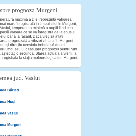
spre prognoza Murgeni
eratura maximă a zilei reprezintă valoarea
mai mare înregistrată în timpul zilei în Murgeni,
 Vaslui, temperatura minimă a nopții fiind cea
joasă valoare ce se va înregistra de la apusul
elui până la răsărit. Dacă vreți sa aflați
area prognozată a vitezei vîntului în Murgeni
um și direcția acestuia trebuie să duceți
orul mouseului deasupra prognozei pentru vint
ă așteptați o secundă. Starea actuala a vremii a
 inregistrata la stația meteorologica din Murgeni.
emea jud. Vaslui
mea Bârlad
mea Huși
mea Vaslui
mea Murgeni