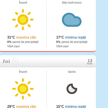
Însorit
Mai mult noros
31°C
maxima zilei
17°C
minima nopții
0%
șanse de precipitații
0%
șanse de precipitații
Vânt ușor
Vânt ușor
Joi
+
13
AUG.
Însorit
Senin
29°C
maxima zilei
15°C
minima nopții