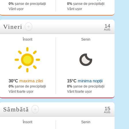
0%
șanse de precipitații
0%
șanse de precipitații
Vânt ușor
Vânt ușor
Vineri
+
14
AUG.
Însorit
Senin
30°C
maxima zilei
15°C
minima nopții
0%
șanse de precipitații
0%
șanse de precipitații
Vânt foarte ușor
Vânt foarte ușor
Sâmbătă
+
15
AUG.
Însorit
Senin