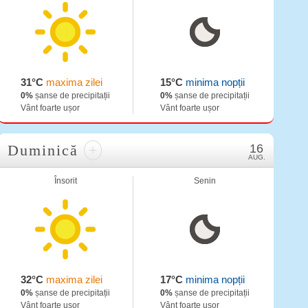
31°C
maxima zilei
15°C
minima nopții
0%
șanse de precipitații
0%
șanse de precipitații
Vânt foarte ușor
Vânt foarte ușor
Duminică
+
16
AUG.
Însorit
Senin
32°C
maxima zilei
17°C
minima nopții
0%
șanse de precipitații
0%
șanse de precipitații
Vânt foarte ușor
Vânt foarte ușor