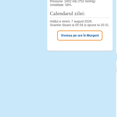
Presiune: 1002 mb (752 mmHg)
Umiditate: 58%
Calendarul zilei:
Astăzi e vineri, 7 august 2026.
Soarele răsare la 05:58 și apune la 20:31.
Vremea pe ore în Murgeni