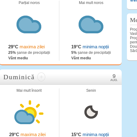
Vre
Parțial noros
Mai mult noros
Me
Prog
Vasl
Prog
pent
29°C
maxima zilei
19°C
minima nopții
Două
Sără
25%
șanse de precipitații
5%
șanse de precipitații
Vânt mediu
Vânt mediu
Duminică
+
9
AUG.
Mai mult însorit
Senin
29°C
maxima zilei
15°C
minima nopții