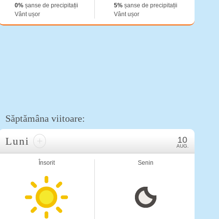
0%
șanse de precipitații
5%
șanse de precipitații
Vânt ușor
Vânt ușor
Săptămâna viitoare:
Luni
+
10
AUG.
Însorit
Senin