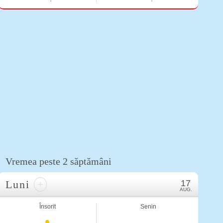
Vremea peste 2 săptămâni
Luni
+
17
AUG.
Însorit
Senin