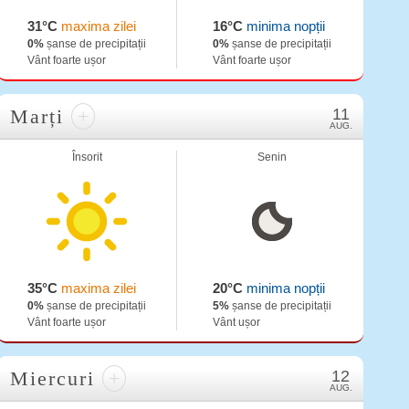
31°C
maxima zilei
16°C
minima nopții
0%
șanse de precipitații
0%
șanse de precipitații
Vânt foarte ușor
Vânt foarte ușor
Marți
+
11
AUG.
Însorit
Senin
35°C
maxima zilei
20°C
minima nopții
0%
șanse de precipitații
5%
șanse de precipitații
Vânt foarte ușor
Vânt ușor
Miercuri
+
12
AUG.