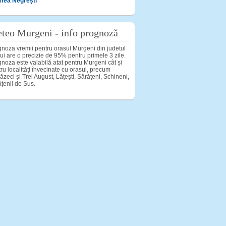
mea Negrești
teo Murgeni - info prognoză
noza vremii pentru orasul Murgeni din judetul
ui are o precizie de 95% pentru primele 3 zile.
noza este valabilă atat pentru Murgeni cât și
ru localități învecinate cu orasul, precum
zeci și Trei August, Lățești, Sărățeni, Schineni,
țenii de Sus.