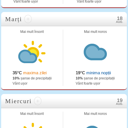
Vânt foarte ușor
Vânt foarte ușor
Marți
+
18
AUG.
Mai mult însorit
Mai mult noros
35°C
maxima zilei
19°C
minima nopții
10%
șanse de precipitații
10%
șanse de precipitații
Vânt ușor
Vânt foarte ușor
Miercuri
+
19
AUG.
Mai mult însorit
Mai mult noros