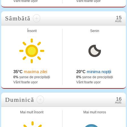
Vânt foarte ușor
Vânt foarte ușor
Sâmbătă
+
15
AUG.
Însorit
Senin
35°C
maxima zilei
20°C
minima nopții
0%
șanse de precipitații
0%
șanse de precipitații
Vânt foarte ușor
Vânt foarte ușor
Duminică
+
16
AUG.
Mai mult însorit
Mai mult noros