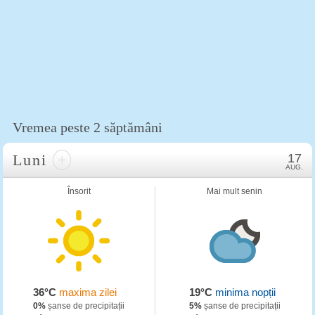
Vremea peste 2 săptămâni
Luni
+
17
AUG.
Însorit
Mai mult senin
36°C
maxima zilei
19°C
minima nopții
0%
șanse de precipitații
5%
șanse de precipitații