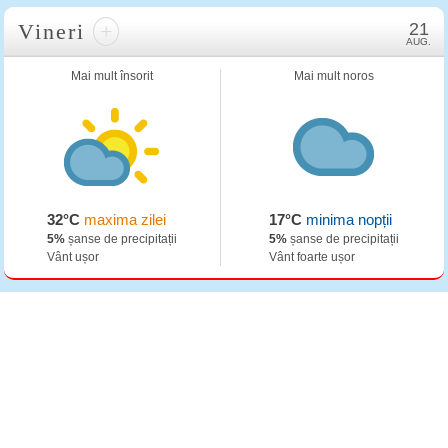
Vineri
+
21
AUG.
Mai mult însorit
Mai mult noros
32°C
maxima zilei
17°C
minima nopții
5%
șanse de precipitații
5%
șanse de precipitații
Vânt ușor
Vânt foarte ușor