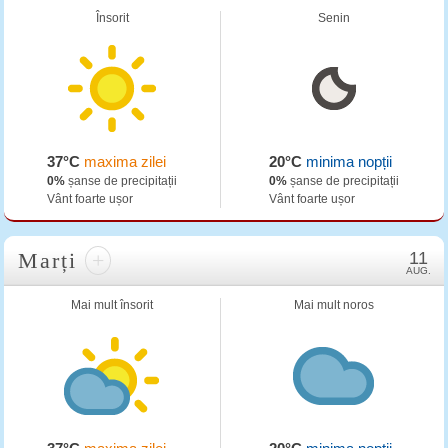
Însorit
Senin
37°C
maxima zilei
20°C
minima nopții
0%
șanse de precipitații
0%
șanse de precipitații
Vânt foarte ușor
Vânt foarte ușor
Marți
+
11
AUG.
Mai mult însorit
Mai mult noros