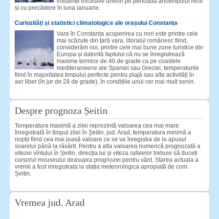
influențe excesive uneori pe perioadă anotimpului rece
și cu precădere în luna ianuarie.
Curiozități și statistici climatologice ale orașului Constanța
Vara în Constanța acoperirea cu nori este printre cele
mai scăzute din țară vara, litoralul românesc fiind,
considerăm noi, printre cele mai bune zone turistice din
Europa și datorită faptului că nu se înregistrează
maxime termice de 40 de grade ca pe coastele
mediteraneene ale Spaniei sau Greciei, temperaturile
fiind în majoritatea timpului perfecte pentru plajă sau alte activități în
aer liber (în jur de 28 de grade), în condițiile unui cer mai mult senin.
Despre prognoza Șeitin
Temperatura maximă a zilei reprezintă valoarea cea mai mare
înregistrată în timpul zilei în Șeitin, jud. Arad, temperatura minimă a
nopții fiind cea mai joasă valoare ce se va înregistra de la apusul
soarelui până la răsărit. Pentru a afla valoarea numerică prognozată a
vitezei vîntului în Șeitin, direcția lui și viteza rafalelor trebuie să duceți
cursorul mouseului deasupra prognozei pentru vânt. Starea actuala a
vremii a fost inregistrata la stația meteorologica apropiată de com.
Șeitin.
Vremea jud. Arad