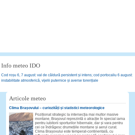
Info meteo IDO
Cod roșu 6, 7 august: val de căldură persistent și intens; cod portocaliu 6 august:
instabilitate atmosferică, vijelii puternice și averse torențiale
Articole meteo
Clima Brașovului – curiozități și statistici meteorologice
Poziționat strategic la intersecția mai multor masive
montane, Brașovul reprezintă o atracție în special iarna
pentru iubitorii sporturilor hibernale, dar și vara pentru
cei ce îndrăgesc drumețiile montane și aerul curat.
Clima Brașovului este temperat-continentală, cu