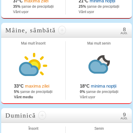
37°C
maxima zilei
21°C
minima nopții
35%
șanse de precipitații
25%
șanse de precipitații
Vânt ușor
Vânt ușor
Mâine, sâmbătă
+
8
AUG.
Mai mult însorit
Mai mult senin
33°C
maxima zilei
18°C
minima nopții
5%
șanse de precipitații
0%
șanse de precipitații
Vânt mediu
Vânt ușor
Duminică
+
9
AUG.
Însorit
Senin