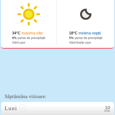
34°C
maxima zilei
18°C
minima nopții
0%
șanse de precipitații
5%
șanse de precipitații
Vânt ușor
Vânt foarte ușor
Săptămâna viitoare:
Luni
+
10
AUG.