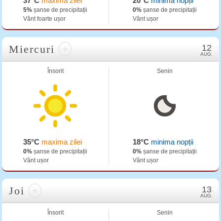
37°C
maxima zilei
20°C
minima nopții
5%
șanse de precipitații
0%
șanse de precipitații
Vânt foarte ușor
Vânt ușor
Miercuri
+
12
AUG.
Însorit
Senin
35°C
maxima zilei
18°C
minima nopții
0%
șanse de precipitații
0%
șanse de precipitații
Vânt ușor
Vânt ușor
Joi
+
13
AUG.
Însorit
Senin