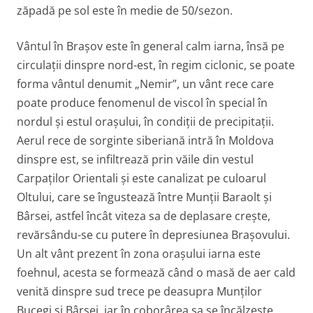
zăpadă pe sol este în medie de 50/sezon.
Vântul în Brașov este în general calm iarna, însă pe
circulații dinspre nord-est, în regim ciclonic, se poate
forma vântul denumit „Nemir”, un vânt rece care
poate produce fenomenul de viscol în special în
nordul și estul orașului, în condiții de precipitații.
Aerul rece de sorginte siberiană intră în Moldova
dinspre est, se infiltrează prin văile din vestul
Carpaților Orientali și este canalizat pe culoarul
Oltului, care se îngustează între Munții Baraolt și
Bârsei, astfel încât viteza sa de deplasare crește,
revărsându-se cu putere în depresiunea Brașovului.
Un alt vânt prezent în zona orașului iarna este
foehnul, acesta se formează când o masă de aer cald
venită dinspre sud trece pe deasupra Munților
Bucegi și Bârsei, iar în coborârea sa se încălzește