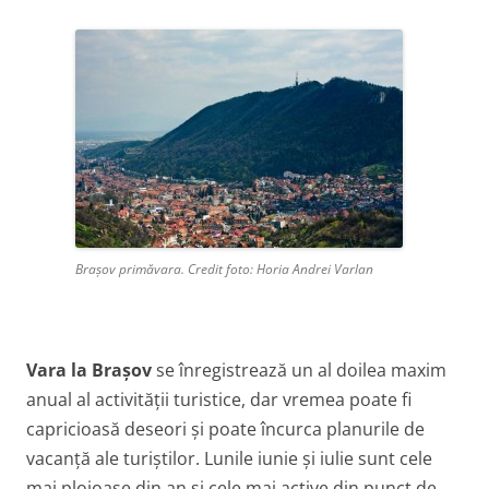
Brașov primăvara. Credit foto: Horia Andrei Varlan
Vara la Brașov
se înregistrează un al doilea maxim
anual al activității turistice, dar vremea poate fi
capricioasă deseori și poate încurca planurile de
vacanță ale turiștilor. Lunile iunie și iulie sunt cele
mai ploioase din an și cele mai active din punct de