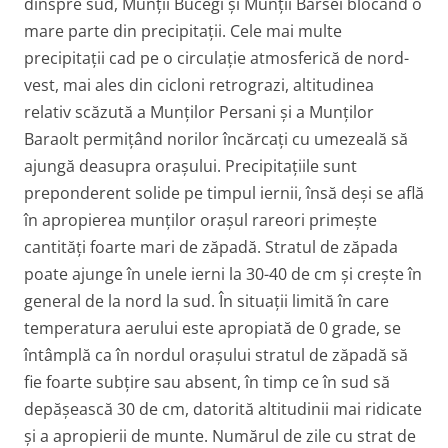
dinspre sud, Munții Bucegi și Munții Bârsei blocând o
mare parte din precipitații. Cele mai multe
precipitații cad pe o circulație atmosferică de nord-
vest, mai ales din cicloni retrograzi, altitudinea
relativ scăzută a Munților Persani și a Munților
Baraolt permițând norilor încărcați cu umezeală să
ajungă deasupra orașului. Precipitațiile sunt
preponderent solide pe timpul iernii, însă deși se află
în apropierea munților orașul rareori primește
cantități foarte mari de zăpadă. Stratul de zăpada
poate ajunge în unele ierni la 30-40 de cm și crește în
general de la nord la sud. În situații limită în care
temperatura aerului este apropiată de 0 grade, se
întâmplă ca în nordul orașului stratul de zăpadă să
fie foarte subțire sau absent, în timp ce în sud să
depășească 30 de cm, datorită altitudinii mai ridicate
și a apropierii de munte. Numărul de zile cu strat de