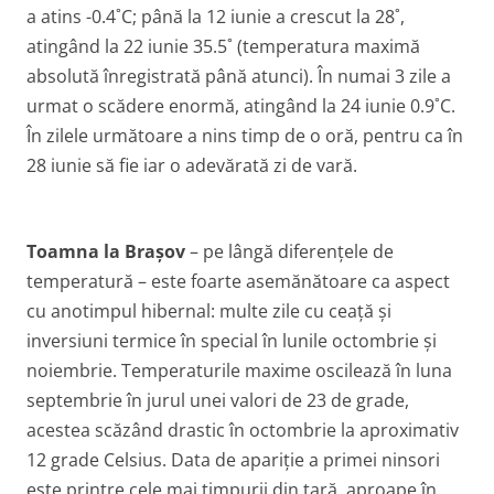
a atins -0.4˚C; până la 12 iunie a crescut la 28˚,
atingând la 22 iunie 35.5˚ (temperatura maximă
absolută înregistrată până atunci). În numai 3 zile a
urmat o scădere enormă, atingând la 24 iunie 0.9˚C.
În zilele următoare a nins timp de o oră, pentru ca în
28 iunie să fie iar o adevărată zi de vară.
Toamna la Brașov
– pe lângă diferențele de
temperatură – este foarte asemănătoare ca aspect
cu anotimpul hibernal: multe zile cu ceață și
inversiuni termice în special în lunile octombrie și
noiembrie. Temperaturile maxime oscilează în luna
septembrie în jurul unei valori de 23 de grade,
acestea scăzând drastic în octombrie la aproximativ
12 grade Celsius. Data de apariție a primei ninsori
este printre cele mai timpurii din țară, aproape în