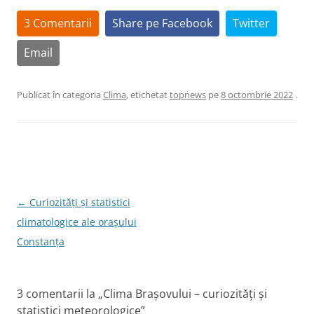
3 Comentarii
Share pe Facebook
Twitter
Email
Publicat în categoria
Clima
, etichetat
topnews
pe
8 octombrie 2022
.
Navigare
←
Curiozități și statistici
în
climatologice ale orașului
articole
Constanța
3 comentarii la „
Clima Brașovului – curiozități și
statistici meteorologice
”