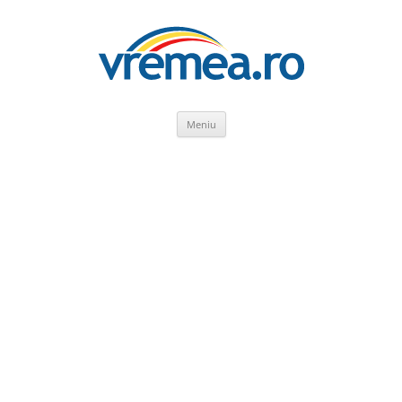
Sari
Meniu
la
conținut