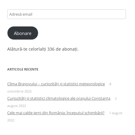
Adresă
email
Abonare
Alătură-te celorlalți 336 de abonați.
ARTICOLE RECENTE
Clima Brașovului – curiozități și statistici meteorologice
8
octombrie 2022
Curiozități și statistici climatologice ale orașului Constanța
2
august 2022
Cele mai calde ierni din România: începutul schimbării?
1 august
2022