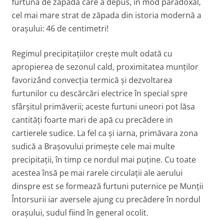
furtună de zăpadă care a depus, în mod paradoxal,
cel mai mare strat de zăpada din istoria modernă a
orașului: 46 de centimetri!
Regimul precipitațiilor crește mult odată cu
apropierea de sezonul cald, proximitatea munților
favorizând convecția termică și dezvoltarea
furtunilor cu descărcări electrice în special spre
sfârșitul primăverii; aceste furtuni uneori pot lăsa
cantități foarte mari de apă cu precădere in
cartierele sudice. La fel ca și iarna, primăvara zona
sudică a Brașovului primește cele mai multe
precipitații, în timp ce nordul mai puține. Cu toate
acestea însă pe mai rarele circulații ale aerului
dinspre est se formează furtuni puternice pe Munții
Întorsurii iar aversele ajung cu precădere în nordul
orașului, sudul fiind în general ocolit.