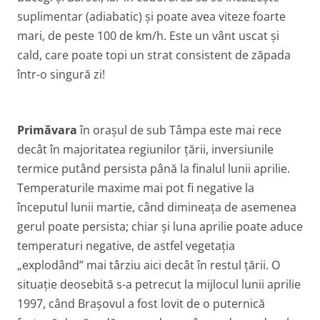
suplimentar (adiabatic) și poate avea viteze foarte
mari, de peste 100 de km/h. Este un vânt uscat și
cald, care poate topi un strat consistent de zăpada
într-o singură zi!
Primăvara
în orașul de sub Tâmpa este mai rece
decât în majoritatea regiunilor țării, inversiunile
termice putând persista până la finalul lunii aprilie.
Temperaturile maxime mai pot fi negative la
începutul lunii martie, când dimineața de asemenea
gerul poate persista; chiar și luna aprilie poate aduce
temperaturi negative, de astfel vegetația
„explodând” mai târziu aici decât în restul țării. O
situație deosebită s-a petrecut la mijlocul lunii aprilie
1997, când Brașovul a fost lovit de o puternică