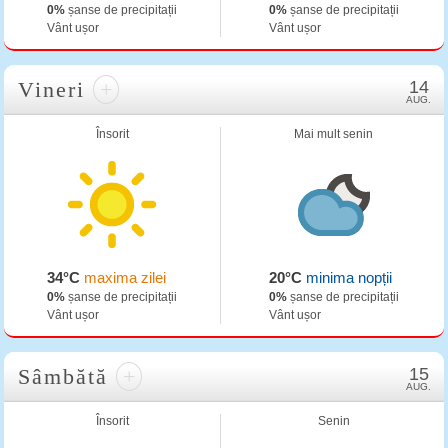
0%
șanse de precipitații
0%
șanse de precipitații
Vânt ușor
Vânt ușor
Vineri
+
14
AUG.
Însorit
Mai mult senin
34°C
maxima zilei
20°C
minima nopții
0%
șanse de precipitații
0%
șanse de precipitații
Vânt ușor
Vânt ușor
Sâmbătă
+
15
AUG.
Însorit
Senin