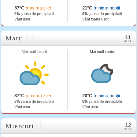
37°C
maxima zilei
21°C
minima nopții
0%
șanse de precipitații
0%
șanse de precipitații
Vânt ușor
Vânt foarte ușor
Marți
+
11
AUG.
Mai mult însorit
Mai mult senin
37°C
maxima zilei
20°C
minima nopții
5%
șanse de precipitații
5%
șanse de precipitații
Vânt ușor
Vânt ușor
Miercuri
+
12
AUG.