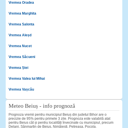
Vremea Oradea
Vremea Marghita
Vremea Salonta
Vremea Aleșd
Vremea Nucet
Vremea Săcueni
Vremea Ștei
Vremea Valea lui Mihai
Vremea Vașcău
Meteo Beiuș - info prognoză
Prognoza vremii pentru municipiul Beiuș din judetul Bihor are o
precizie de 95% pentru primele 3 zile. Prognoza este valabilă atat
pentru Beius cât și pentru localități învecinate cu municipiul, precum
Delani, Sânmartin de Beiuș, Nimăiești, Petreasa, Pocola.