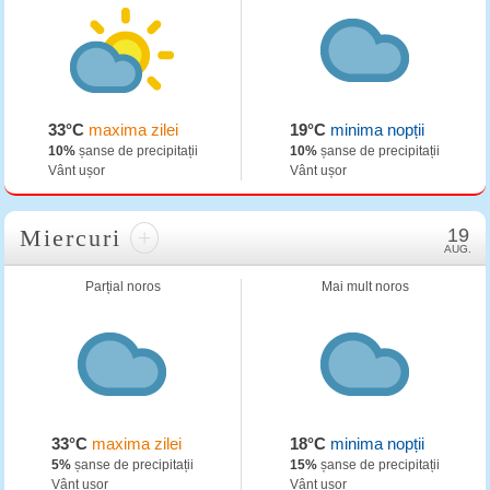
33°C
maxima zilei
19°C
minima nopții
10%
șanse de precipitații
10%
șanse de precipitații
Vânt ușor
Vânt ușor
Miercuri
+
19
AUG.
Parțial noros
Mai mult noros
33°C
maxima zilei
18°C
minima nopții
5%
șanse de precipitații
15%
șanse de precipitații
Vânt ușor
Vânt ușor