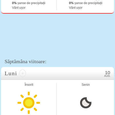
0%
șanse de precipitații
0%
șanse de precipitații
Vânt ușor
Vânt ușor
Săptămâna viitoare:
Luni
+
10
AUG.
Însorit
Senin