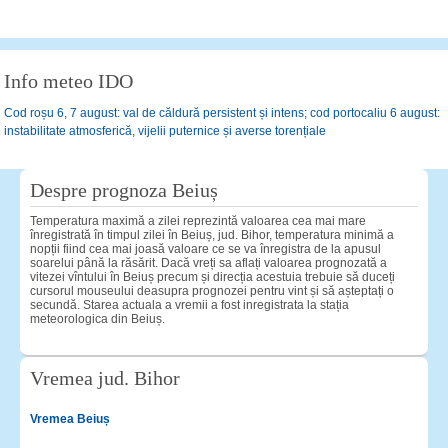
Info meteo IDO
Cod roșu 6, 7 august: val de căldură persistent și intens; cod portocaliu 6 august:
instabilitate atmosferică, vijelii puternice și averse torențiale
Despre prognoza Beiuș
Temperatura maximă a zilei reprezintă valoarea cea mai mare
înregistrată în timpul zilei în Beiuș, jud. Bihor, temperatura minimă a
nopții fiind cea mai joasă valoare ce se va înregistra de la apusul
soarelui până la răsărit. Dacă vreți sa aflați valoarea prognozată a
vitezei vîntului în Beiuș precum și direcția acestuia trebuie să duceți
cursorul mouseului deasupra prognozei pentru vint și să așteptați o
secundă. Starea actuala a vremii a fost inregistrata la stația
meteorologica din Beiuș.
Vremea jud. Bihor
Vremea Beiuș