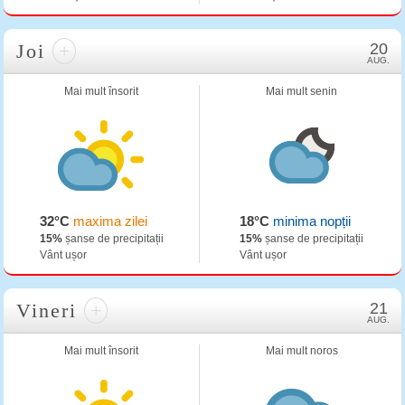
Joi
+
20
AUG.
Mai mult însorit
Mai mult senin
32°C
maxima zilei
18°C
minima nopții
15%
șanse de precipitații
15%
șanse de precipitații
Vânt ușor
Vânt ușor
Vineri
+
21
AUG.
Mai mult însorit
Mai mult noros