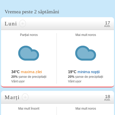
Vremea peste 2 săptămâni
Luni
+
17
AUG.
Parțial noros
Mai mult noros
34°C
maxima zilei
19°C
minima nopții
20%
șanse de precipitații
20%
șanse de precipitații
Vânt ușor
Vânt ușor
Marți
+
18
AUG.
Mai mult însorit
Mai mult noros