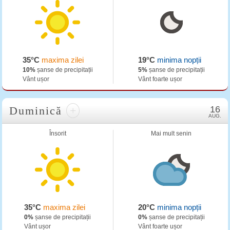
35°C
maxima zilei
19°C
minima nopții
10%
șanse de precipitații
5%
șanse de precipitații
Vânt ușor
Vânt foarte ușor
Duminică
+
16
AUG.
Însorit
Mai mult senin
35°C
maxima zilei
20°C
minima nopții
0%
șanse de precipitații
0%
șanse de precipitații
Vânt ușor
Vânt foarte ușor