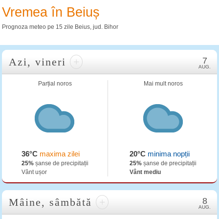
Vremea în Beiuș
Prognoza meteo pe 15 zile Beius, jud. Bihor
Azi, vineri
+
7
AUG.
Parțial noros
Mai mult noros
36°C
maxima zilei
20°C
minima nopții
25%
șanse de precipitații
25%
șanse de precipitații
Vânt ușor
Vânt mediu
Mâine, sâmbătă
+
8
AUG.