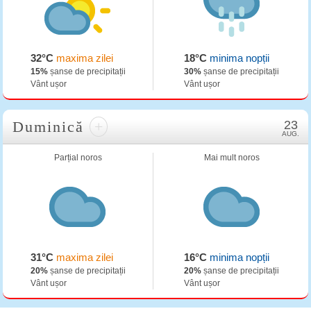
32°C
maxima zilei
18°C
minima nopții
15%
șanse de precipitații
30%
șanse de precipitații
Vânt ușor
Vânt ușor
Duminică
+
23
AUG.
Parțial noros
Mai mult noros
31°C
maxima zilei
16°C
minima nopții
20%
șanse de precipitații
20%
șanse de precipitații
Vânt ușor
Vânt ușor