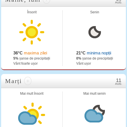
AUG.
Însorit
Senin
36°C
maxima zilei
21°C
minima nopții
5%
șanse de precipitații
0%
șanse de precipitații
Vânt foarte ușor
Vânt ușor
Marți
+
11
AUG.
Mai mult însorit
Mai mult senin