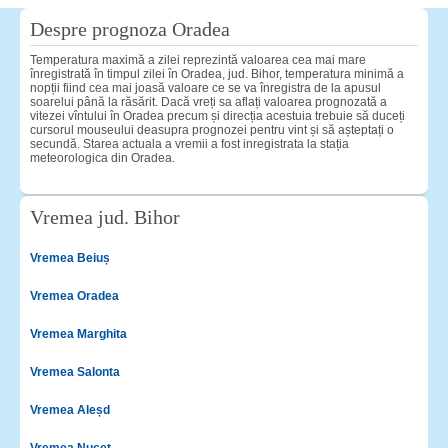
Despre prognoza Oradea
Temperatura maximă a zilei reprezintă valoarea cea mai mare
înregistrată în timpul zilei în Oradea, jud. Bihor, temperatura minimă a
nopții fiind cea mai joasă valoare ce se va înregistra de la apusul
soarelui până la răsărit. Dacă vreți sa aflați valoarea prognozată a
vitezei vîntului în Oradea precum și direcția acestuia trebuie să duceți
cursorul mouseului deasupra prognozei pentru vint și să așteptați o
secundă. Starea actuala a vremii a fost inregistrata la stația
meteorologica din Oradea.
Vremea jud. Bihor
Vremea Beiuș
Vremea Oradea
Vremea Marghita
Vremea Salonta
Vremea Aleșd