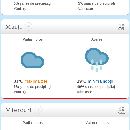
5%
șanse de precipitații
5%
șanse de precipitații
Vânt ușor
Vânt ușor
Marți
+
18
AUG.
Parțial noros
Averse
33°C
maxima zilei
19°C
minima nopții
5%
șanse de precipitații
40%
șanse de precipitații
Vânt ușor
Vânt ușor
Miercuri
+
19
AUG.
Parțial noros
Mai mult noros