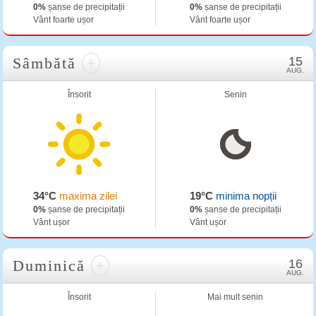
0%
șanse de precipitații
0%
șanse de precipitații
Vânt foarte ușor
Vânt foarte ușor
Sâmbătă
+
15
AUG.
Însorit
Senin
34°C
maxima zilei
19°C
minima nopții
0%
șanse de precipitații
0%
șanse de precipitații
Vânt ușor
Vânt ușor
Duminică
+
16
AUG.
Însorit
Mai mult senin