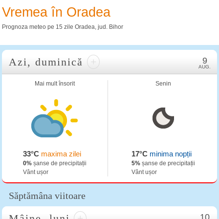
Vremea în Oradea
Prognoza meteo pe 15 zile Oradea, jud. Bihor
Azi, duminică
+
9
AUG.
Mai mult însorit
Senin
33°C
maxima zilei
17°C
minima nopții
0%
șanse de precipitații
5%
șanse de precipitații
Vânt ușor
Vânt ușor
Săptămâna viitoare
Mâine, luni
+
10