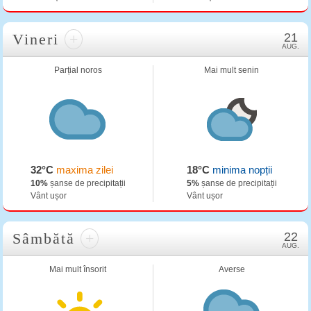
Vineri
+
21
AUG.
Parțial noros
Mai mult senin
32°C
maxima zilei
18°C
minima nopții
10%
șanse de precipitații
5%
șanse de precipitații
Vânt ușor
Vânt ușor
Sâmbătă
+
22
AUG.
Mai mult însorit
Averse