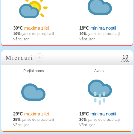
30°C
maxima zilei
18°C
minima nopții
10%
șanse de precipitații
10%
șanse de precipitații
Vânt ușor
Vânt ușor
Miercuri
+
19
AUG.
Parțial noros
Averse
29°C
maxima zilei
18°C
minima nopții
25%
șanse de precipitații
30%
șanse de precipitații
Vânt ușor
Vânt ușor