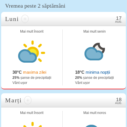
Vremea peste 2 săptămâni
Luni
+
17
AUG.
Mai mult însorit
Mai mult senin
30°C
maxima zilei
18°C
minima nopții
25%
șanse de precipitații
20%
șanse de precipitații
Vânt ușor
Vânt ușor
Marți
+
18
AUG.
Mai mult însorit
Mai mult noros