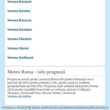
Vremea Botoșani
Vremea Dorohoi
Vremea Bucecea
Vremea Darabani
Vremea Flămânzi
Vremea Săveni
Vremea Ștefănești
Meteo Roma - info prognoză
Prognoza vremii pentru comuna Roma din judetul Botosani are o
precizie de 95% pentru primele 3 zile, pentru zona cu inaltime
geopotentiala de 500 hPa. Prognoza este valabilă atat pentru Roma
cât și pentru localități învecinate cu comuna, precum Cotârgaci,
Teișoara, Cervicești-Deal, Recea Verbia, Cervicești.
Vremea de mâine
Vremea.ro vă prezintă starea vremii pentru localitatea dumneavoastră precum și