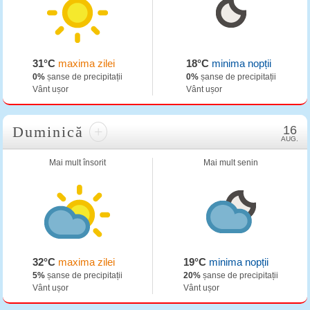
31°C
maxima zilei
18°C
minima nopții
0%
șanse de precipitații
0%
șanse de precipitații
Vânt ușor
Vânt ușor
Duminică
+
16
AUG.
Mai mult însorit
Mai mult senin
32°C
maxima zilei
19°C
minima nopții
5%
șanse de precipitații
20%
șanse de precipitații
Vânt ușor
Vânt ușor