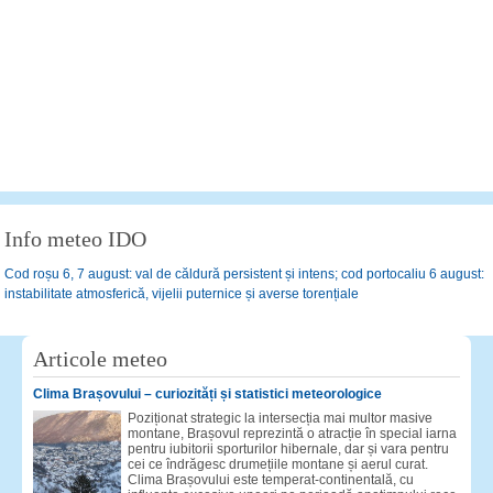
Info meteo IDO
Cod roșu 6, 7 august: val de căldură persistent și intens; cod portocaliu 6 august:
instabilitate atmosferică, vijelii puternice și averse torențiale
Articole meteo
Clima Brașovului – curiozități și statistici meteorologice
Poziționat strategic la intersecția mai multor masive
montane, Brașovul reprezintă o atracție în special iarna
pentru iubitorii sporturilor hibernale, dar și vara pentru
cei ce îndrăgesc drumețiile montane și aerul curat.
Clima Brașovului este temperat-continentală, cu