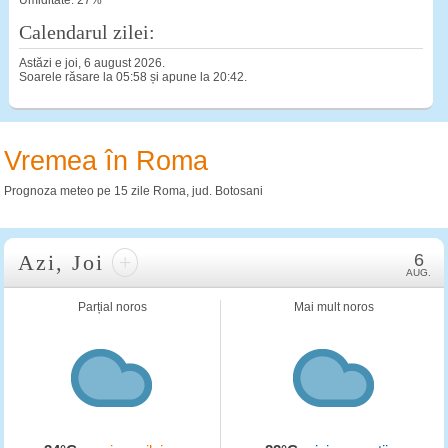
Umiditate: 27%
Calendarul zilei:
Astăzi e joi, 6 august 2026.
Soarele răsare la 05:58 și apune la 20:42.
Vremea în Roma
Prognoza meteo pe 15 zile Roma, jud. Botosani
Azi, Joi
+
6
AUG.
Parțial noros
Mai mult noros