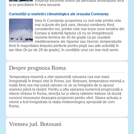
influențe excesive uneori pe perioadă anotimpului rece
și cu precădere în luna ianuarie.
Curiozități și statistici climatologice ale orașului Constanța
Vara în Constanța acoperirea cu nori este printre cele
mai scăzute din țară vara, litoralul românesc fiind,
considerăm noi, printre cele mai bune zone turistice din
Europa și datorită faptului că nu se înregistrează
maxime termice de 40 de grade ca pe coastele
mediteraneene ale Spaniei sau Greciei, temperaturile
fiind în majoritatea timpului perfecte pentru plajă sau alte activități în
aer liber (în jur de 28 de grade), în condițiile unui cer mai mult senin.
Despre prognoza Roma
Temperatura maximă a zilei reprezintă valoarea cea mai mare
înregistrată în timpul zilei în Roma, jud. Botosani, temperatura minimă a
nopții fiind cea mai joasă valoare ce se va înregistra de la apusul
soarelui până la răsărit. Pentru a afla valoarea numerică prognozată a
vitezei vîntului în Roma, direcția lui și viteza rafalelor trebuie să duceți
cursorul mouseului deasupra prognozei pentru vânt. Starea actuala a
vremii a fost inregistrata la stația meteorologica apropiată de com.
Roma.
Vremea jud. Botosani