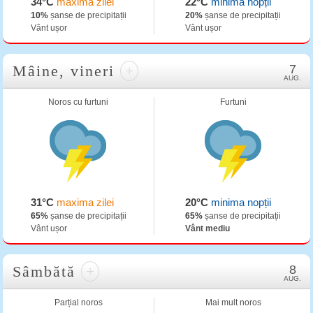
34°C
maxima zilei
22°C
minima nopții
10%
șanse de precipitații
20%
șanse de precipitații
Vânt ușor
Vânt ușor
Mâine, vineri
+
7
AUG.
Noros cu furtuni
Furtuni
31°C
maxima zilei
20°C
minima nopții
65%
șanse de precipitații
65%
șanse de precipitații
Vânt ușor
Vânt mediu
Sâmbătă
+
8
AUG.
Parțial noros
Mai mult noros