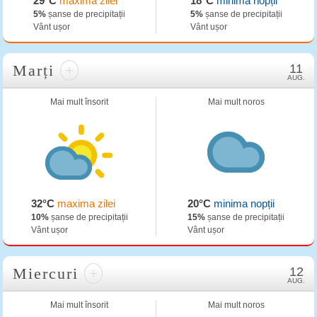
29°C
maxima zilei
18°C
minima nopții
5%
șanse de precipitații
5%
șanse de precipitații
Vânt ușor
Vânt ușor
Marți
+
11
AUG.
Mai mult însorit
Mai mult noros
32°C
maxima zilei
20°C
minima nopții
10%
șanse de precipitații
15%
șanse de precipitații
Vânt ușor
Vânt ușor
Miercuri
+
12
AUG.
Mai mult însorit
Mai mult noros