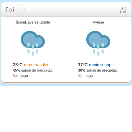
Joi
+
20
AUG.
Însorit, averse izolate
Averse
28°C
maxima zilei
17°C
minima nopții
45%
șanse de precipitații
30%
șanse de precipitații
Vânt ușor
Vânt ușor