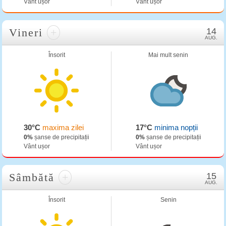
Vânt ușor
Vânt ușor
Vineri
+
14
AUG.
Însorit
Mai mult senin
30°C
maxima zilei
17°C
minima nopții
0%
șanse de precipitații
0%
șanse de precipitații
Vânt ușor
Vânt ușor
Sâmbătă
+
15
AUG.
Însorit
Senin