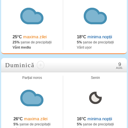
25°C
maxima zilei
18°C
minima nopții
25%
șanse de precipitații
5%
șanse de precipitații
Vânt mediu
Vânt ușor
Duminică
+
9
AUG.
Parțial noros
Senin
26°C
maxima zilei
16°C
minima nopții
5%
șanse de precipitații
5%
șanse de precipitații