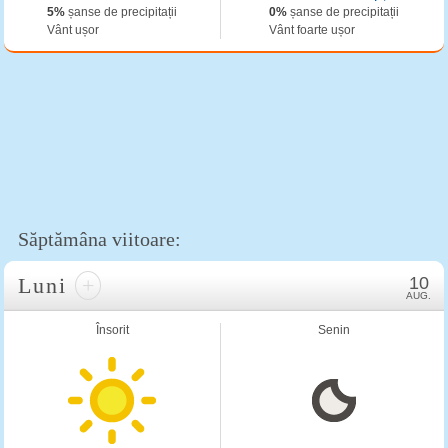
5%
șanse de precipitații
0%
șanse de precipitații
Vânt ușor
Vânt foarte ușor
Săptămâna viitoare:
Luni
+
10
AUG.
Însorit
Senin