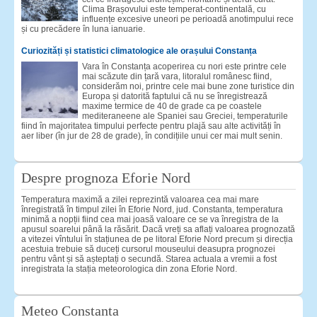
Clima Brașovului este temperat-continentală, cu
influențe excesive uneori pe perioadă anotimpului rece
și cu precădere în luna ianuarie.
Curiozități și statistici climatologice ale orașului Constanța
Vara în Constanța acoperirea cu nori este printre cele
mai scăzute din țară vara, litoralul românesc fiind,
considerăm noi, printre cele mai bune zone turistice din
Europa și datorită faptului că nu se înregistrează
maxime termice de 40 de grade ca pe coastele
mediteraneene ale Spaniei sau Greciei, temperaturile
fiind în majoritatea timpului perfecte pentru plajă sau alte activități în
aer liber (în jur de 28 de grade), în condițiile unui cer mai mult senin.
Despre prognoza Eforie Nord
Temperatura maximă a zilei reprezintă valoarea cea mai mare
înregistrată în timpul zilei în Eforie Nord, jud. Constanta, temperatura
minimă a nopții fiind cea mai joasă valoare ce se va înregistra de la
apusul soarelui până la răsărit. Dacă vreți sa aflați valoarea prognozată
a vitezei vîntului în stațiunea de pe litoral Eforie Nord precum și direcția
acestuia trebuie să duceți cursorul mouseului deasupra prognozei
pentru vânt și să așteptați o secundă. Starea actuala a vremii a fost
inregistrata la stația meteorologica din zona Eforie Nord.
Meteo Constanta