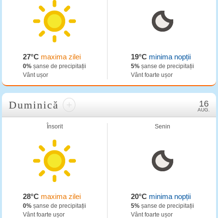
27°C
maxima zilei
19°C
minima nopții
0%
șanse de precipitații
5%
șanse de precipitații
Vânt ușor
Vânt foarte ușor
Duminică
+
16
AUG.
Însorit
Senin
28°C
maxima zilei
20°C
minima nopții
0%
șanse de precipitații
5%
șanse de precipitații
Vânt foarte ușor
Vânt foarte ușor