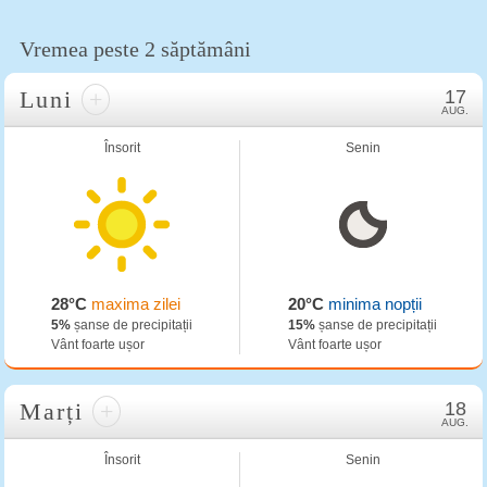
Vremea peste 2 săptămâni
Luni
+
17
AUG.
Însorit
Senin
28°C
maxima zilei
20°C
minima nopții
5%
șanse de precipitații
15%
șanse de precipitații
Vânt foarte ușor
Vânt foarte ușor
Marți
+
18
AUG.
Însorit
Senin