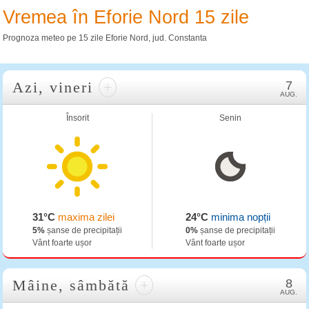
Vremea în Eforie Nord 15 zile
Prognoza meteo pe 15 zile Eforie Nord, jud. Constanta
Azi, vineri
+
7
AUG.
Însorit
Senin
31°C
maxima zilei
24°C
minima nopții
5%
șanse de precipitații
0%
șanse de precipitații
Vânt foarte ușor
Vânt foarte ușor
Mâine, sâmbătă
+
8
AUG.