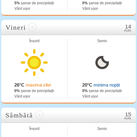
5%
șanse de precipitații
0%
șanse de precipitații
Vânt ușor
Vânt ușor
Vineri
+
14
AUG.
Însorit
Senin
26°C
maxima zilei
20°C
minima nopții
0%
șanse de precipitații
0%
șanse de precipitații
Vânt ușor
Vânt ușor
Sâmbătă
+
15
AUG.
Însorit
Senin