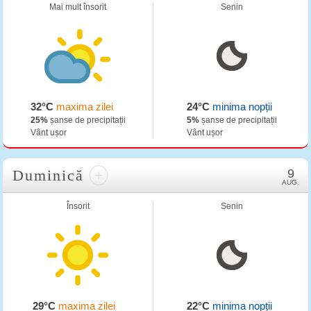
Mai mult însorit
Senin
32°C
maxima zilei
24°C
minima nopții
25%
șanse de precipitații
5%
șanse de precipitații
Vânt ușor
Vânt ușor
Duminică
+
9
AUG.
Însorit
Senin
29°C
maxima zilei
22°C
minima nopții