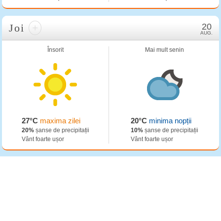
Joi
+
20
AUG.
Însorit
Mai mult senin
27°C
maxima zilei
20°C
minima nopții
20%
șanse de precipitații
10%
șanse de precipitații
Vânt foarte ușor
Vânt foarte ușor