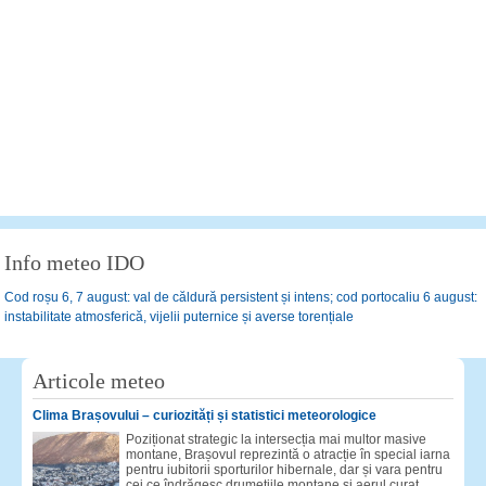
Info meteo IDO
Cod roșu 6, 7 august: val de căldură persistent și intens; cod portocaliu 6 august:
instabilitate atmosferică, vijelii puternice și averse torențiale
Articole meteo
Clima Brașovului – curiozități și statistici meteorologice
Poziționat strategic la intersecția mai multor masive
montane, Brașovul reprezintă o atracție în special iarna
pentru iubitorii sporturilor hibernale, dar și vara pentru
cei ce îndrăgesc drumețiile montane și aerul curat.