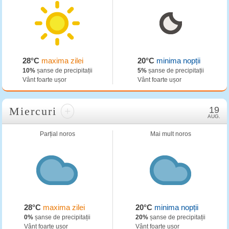
28°C
maxima zilei
20°C
minima nopții
10%
șanse de precipitații
5%
șanse de precipitații
Vânt foarte ușor
Vânt foarte ușor
Miercuri
+
19
AUG.
Parțial noros
Mai mult noros
28°C
maxima zilei
20°C
minima nopții
0%
șanse de precipitații
20%
șanse de precipitații
Vânt foarte ușor
Vânt foarte ușor