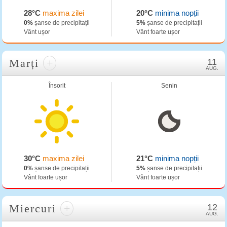
28°C
maxima zilei
20°C
minima nopții
0%
șanse de precipitații
5%
șanse de precipitații
Vânt ușor
Vânt foarte ușor
Marți
+
11
AUG.
Însorit
Senin
30°C
maxima zilei
21°C
minima nopții
0%
șanse de precipitații
5%
șanse de precipitații
Vânt foarte ușor
Vânt foarte ușor
Miercuri
+
12
AUG.