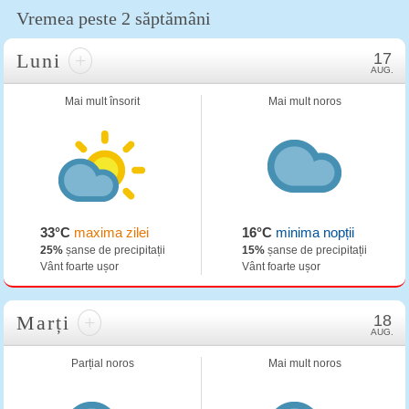
Vremea peste 2 săptămâni
Luni
+
17
AUG.
Mai mult însorit
Mai mult noros
33°C
maxima zilei
16°C
minima nopții
25%
șanse de precipitații
15%
șanse de precipitații
Vânt foarte ușor
Vânt foarte ușor
Marți
+
18
AUG.
Parțial noros
Mai mult noros