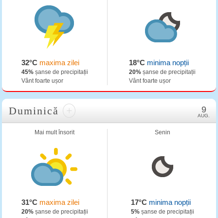
32°C
maxima zilei
18°C
minima nopții
45%
șanse de precipitații
20%
șanse de precipitații
Vânt foarte ușor
Vânt foarte ușor
Duminică
+
9
AUG.
Mai mult însorit
Senin
31°C
maxima zilei
17°C
minima nopții
20%
șanse de precipitații
5%
șanse de precipitații