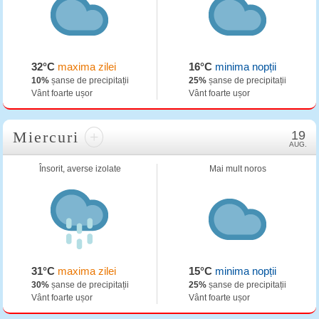
32°C
maxima zilei
16°C
minima nopții
10%
șanse de precipitații
25%
șanse de precipitații
Vânt foarte ușor
Vânt foarte ușor
Miercuri
+
19
AUG.
Însorit, averse izolate
Mai mult noros
31°C
maxima zilei
15°C
minima nopții
30%
șanse de precipitații
25%
șanse de precipitații
Vânt foarte ușor
Vânt foarte ușor