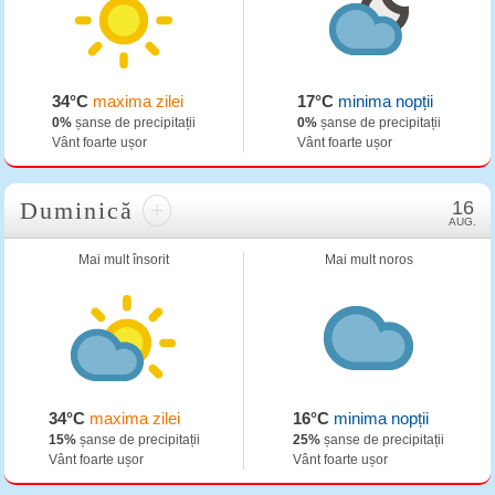
34°C
maxima zilei
17°C
minima nopții
0%
șanse de precipitații
0%
șanse de precipitații
Vânt foarte ușor
Vânt foarte ușor
Duminică
+
16
AUG.
Mai mult însorit
Mai mult noros
34°C
maxima zilei
16°C
minima nopții
15%
șanse de precipitații
25%
șanse de precipitații
Vânt foarte ușor
Vânt foarte ușor