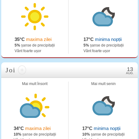
35°C
maxima zilei
17°C
minima nopții
5%
șanse de precipitații
5%
șanse de precipitații
Vânt foarte ușor
Vânt foarte ușor
Joi
+
13
AUG.
Mai mult însorit
Mai mult senin
34°C
maxima zilei
17°C
minima nopții
10%
șanse de precipitații
10%
șanse de precipitații