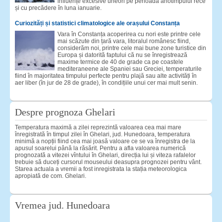
influențe excesive uneori pe perioadă anotimpului rece
și cu precădere în luna ianuarie.
Curiozități și statistici climatologice ale orașului Constanța
Vara în Constanța acoperirea cu nori este printre cele
mai scăzute din țară vara, litoralul românesc fiind,
considerăm noi, printre cele mai bune zone turistice din
Europa și datorită faptului că nu se înregistrează
maxime termice de 40 de grade ca pe coastele
mediteraneene ale Spaniei sau Greciei, temperaturile
fiind în majoritatea timpului perfecte pentru plajă sau alte activități în
aer liber (în jur de 28 de grade), în condițiile unui cer mai mult senin.
Despre prognoza Ghelari
Temperatura maximă a zilei reprezintă valoarea cea mai mare
înregistrată în timpul zilei în Ghelari, jud. Hunedoara, temperatura
minimă a nopții fiind cea mai joasă valoare ce se va înregistra de la
apusul soarelui până la răsărit. Pentru a afla valoarea numerică
prognozată a vitezei vîntului în Ghelari, direcția lui și viteza rafalelor
trebuie să duceți cursorul mouseului deasupra prognozei pentru vânt.
Starea actuala a vremii a fost inregistrata la stația meteorologica
apropiată de com. Ghelari.
Vremea jud. Hunedoara