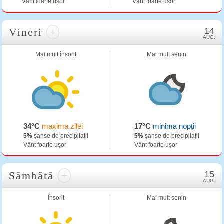
Vânt foarte ușor
Vânt foarte ușor
Vineri
+
14
AUG.
Mai mult însorit
Mai mult senin
34°C
maxima zilei
17°C
minima nopții
5%
șanse de precipitații
5%
șanse de precipitații
Vânt foarte ușor
Vânt foarte ușor
Sâmbătă
+
15
AUG.
Însorit
Mai mult senin