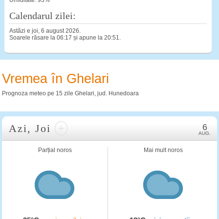
Umiditate: 93%
Calendarul zilei:
Astăzi e joi, 6 august 2026.
Soarele răsare la 06:17 și apune la 20:51.
Vremea în Ghelari
Prognoza meteo pe 15 zile Ghelari, jud. Hunedoara
Azi, Joi
+
6
AUG.
Parțial noros
Mai mult noros