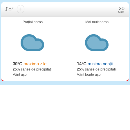
Joi
+
20
AUG.
Parțial noros
Mai mult noros
30°C
maxima zilei
14°C
minima nopții
25%
șanse de precipitații
25%
șanse de precipitații
Vânt ușor
Vânt foarte ușor