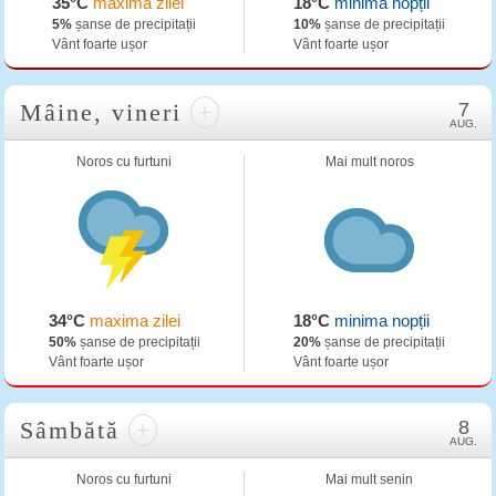
35°C
maxima zilei
18°C
minima nopții
5%
șanse de precipitații
10%
șanse de precipitații
Vânt foarte ușor
Vânt foarte ușor
Mâine, vineri
+
7
AUG.
Noros cu furtuni
Mai mult noros
34°C
maxima zilei
18°C
minima nopții
50%
șanse de precipitații
20%
șanse de precipitații
Vânt foarte ușor
Vânt foarte ușor
Sâmbătă
+
8
AUG.
Noros cu furtuni
Mai mult senin