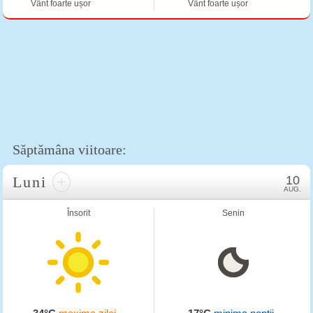
Vânt foarte ușor
Vânt foarte ușor
Săptămâna viitoare:
Luni
+
10
AUG.
Însorit
Senin