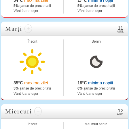
34°C
maxima zilei
17°C
minima nopții
5%
șanse de precipitații
5%
șanse de precipitații
Vânt foarte ușor
Vânt foarte ușor
Marți
+
11
AUG.
Însorit
Senin
35°C
maxima zilei
18°C
minima nopții
5%
șanse de precipitații
0%
șanse de precipitații
Vânt foarte ușor
Vânt foarte ușor
Miercuri
+
12
AUG.
Însorit
Mai mult senin