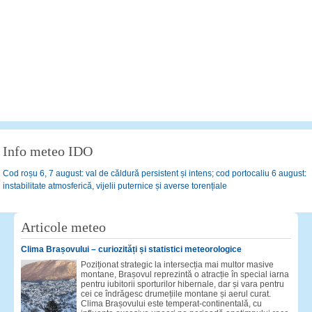
Info meteo IDO
Cod roșu 6, 7 august: val de căldură persistent și intens; cod portocaliu 6 august:
instabilitate atmosferică, vijelii puternice și averse torențiale
Articole meteo
Clima Brașovului – curiozități și statistici meteorologice
Poziționat strategic la intersecția mai multor masive
montane, Brașovul reprezintă o atracție în special iarna
pentru iubitorii sporturilor hibernale, dar și vara pentru
cei ce îndrăgesc drumețiile montane și aerul curat.
Clima Brașovului este temperat-continentală, cu