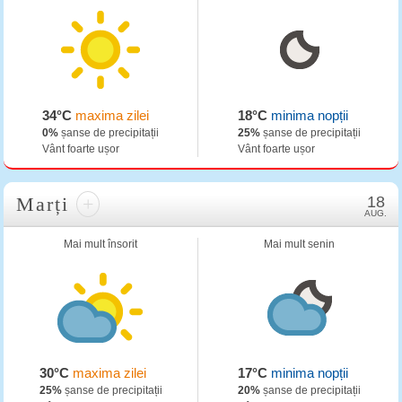
34°C
maxima zilei
18°C
minima nopții
0%
șanse de precipitații
25%
șanse de precipitații
Vânt foarte ușor
Vânt foarte ușor
Marți
+
18
AUG.
Mai mult însorit
Mai mult senin
30°C
maxima zilei
17°C
minima nopții
25%
șanse de precipitații
20%
șanse de precipitații