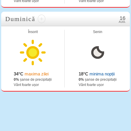
Vânt foarte ușor
Vânt foarte ușor
Duminică
+
16
AUG.
Însorit
Senin
34°C
maxima zilei
18°C
minima nopții
0%
șanse de precipitații
0%
șanse de precipitații
Vânt foarte ușor
Vânt foarte ușor