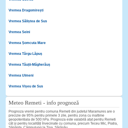
Vremea Dragomirești
Vremea Săliștea de Sus
Vremea Seini
Vremea Șomcuta Mare
Vremea Târgu Lăpuș
Vremea Tăuții-Măgherăuș
Vremea Ulmeni
Vremea Vișeu de Sus
Meteo Remeti - info prognoză
Prognoza vremii pentru comuna Remeti din judetul Maramures are o
precizie de 95% pentru primele 3 zile, pentru zona cu inaltime
geopotentiala de 500 hPa. Prognoza este valabilă atat pentru Remeti
cât și pentru localități învecinate cu comuna, precum Teceu Mic, Piatra,
Săpânța, Câmpulung la Tisa, Sărăsău.