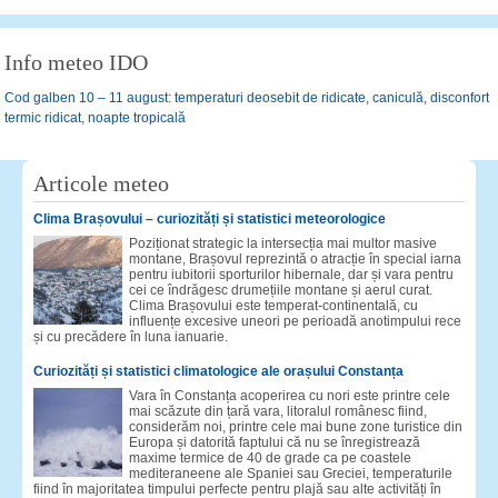
Info meteo IDO
Cod galben 10 – 11 august: temperaturi deosebit de ridicate, caniculă, disconfort
termic ridicat, noapte tropicală
Articole meteo
Clima Brașovului – curiozități și statistici meteorologice
Poziționat strategic la intersecția mai multor masive
montane, Brașovul reprezintă o atracție în special iarna
pentru iubitorii sporturilor hibernale, dar și vara pentru
cei ce îndrăgesc drumețiile montane și aerul curat.
Clima Brașovului este temperat-continentală, cu
influențe excesive uneori pe perioadă anotimpului rece
și cu precădere în luna ianuarie.
Curiozități și statistici climatologice ale orașului Constanța
Vara în Constanța acoperirea cu nori este printre cele
mai scăzute din țară vara, litoralul românesc fiind,
considerăm noi, printre cele mai bune zone turistice din
Europa și datorită faptului că nu se înregistrează
maxime termice de 40 de grade ca pe coastele
mediteraneene ale Spaniei sau Greciei, temperaturile
fiind în majoritatea timpului perfecte pentru plajă sau alte activități în