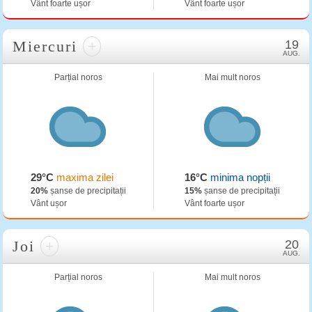
Vânt foarte ușor
Vânt foarte ușor
Miercuri
+
19
AUG.
Parțial noros
Mai mult noros
29°C
maxima zilei
16°C
minima nopții
20%
șanse de precipitații
15%
șanse de precipitații
Vânt ușor
Vânt foarte ușor
Joi
+
20
AUG.
Parțial noros
Mai mult noros