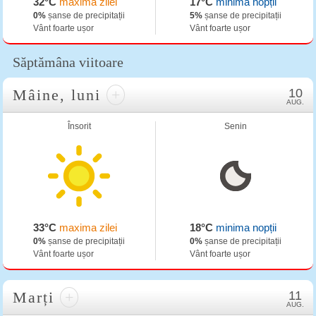
32°C
maxima zilei
17°C
minima nopții
0%
șanse de precipitații
5%
șanse de precipitații
Vânt foarte ușor
Vânt foarte ușor
Săptămâna viitoare
Mâine, luni
+
10
AUG.
Însorit
Senin
33°C
maxima zilei
18°C
minima nopții
0%
șanse de precipitații
0%
șanse de precipitații
Vânt foarte ușor
Vânt foarte ușor
Marți
+
11
AUG.