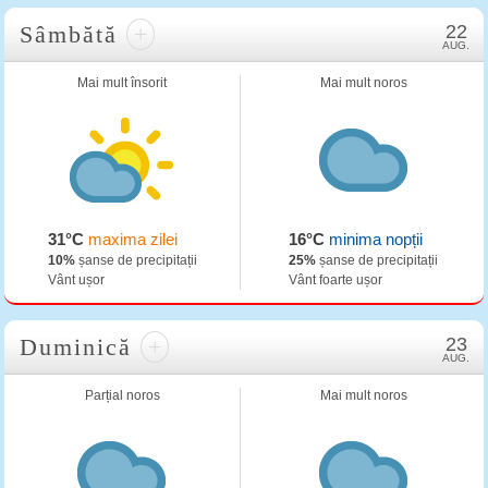
Sâmbătă
+
22
AUG.
Mai mult însorit
Mai mult noros
31°C
maxima zilei
16°C
minima nopții
10%
șanse de precipitații
25%
șanse de precipitații
Vânt ușor
Vânt foarte ușor
Duminică
+
23
AUG.
Parțial noros
Mai mult noros