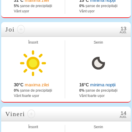
31°C
maxima zilei
15°C
minima nopții
5%
șanse de precipitații
0%
șanse de precipitații
Vânt ușor
Vânt ușor
Joi
+
13
AUG.
Însorit
Senin
30°C
maxima zilei
16°C
minima nopții
0%
șanse de precipitații
0%
șanse de precipitații
Vânt foarte ușor
Vânt foarte ușor
Vineri
+
14
AUG.
Însorit
Senin