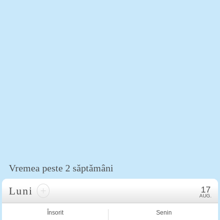
Vremea peste 2 săptămâni
Luni
+
17
AUG.
Însorit
Senin