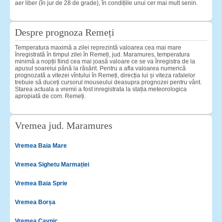
aer liber (în jur de 28 de grade), în condițiile unui cer mai mult senin.
Despre prognoza Remeți
Temperatura maximă a zilei reprezintă valoarea cea mai mare
înregistrată în timpul zilei în Remeți, jud. Maramures, temperatura
minimă a nopții fiind cea mai joasă valoare ce se va înregistra de la
apusul soarelui până la răsărit. Pentru a afla valoarea numerică
prognozată a vitezei vîntului în Remeți, direcția lui și viteza rafalelor
trebuie să duceți cursorul mouseului deasupra prognozei pentru vânt.
Starea actuala a vremii a fost inregistrata la stația meteorologica
apropiată de com. Remeți.
Vremea jud. Maramures
Vremea Baia Mare
Vremea Sighetu Marmației
Vremea Baia Sprie
Vremea Borșa
Vremea Cavnic