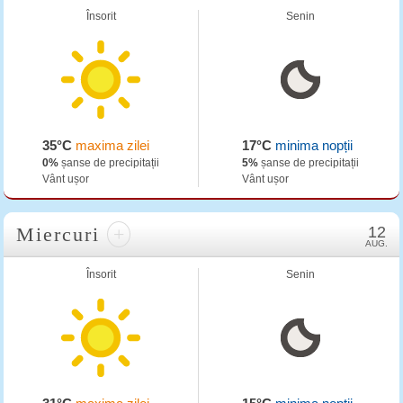
Însorit
Senin
35°C
maxima zilei
17°C
minima nopții
0%
șanse de precipitații
5%
șanse de precipitații
Vânt ușor
Vânt ușor
Miercuri
+
12
AUG.
Însorit
Senin