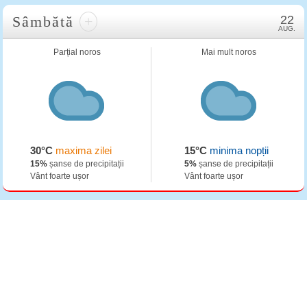
Sâmbătă
+
22
AUG.
Parțial noros
Mai mult noros
30°C
maxima zilei
15°C
minima nopții
15%
șanse de precipitații
5%
șanse de precipitații
Vânt foarte ușor
Vânt foarte ușor