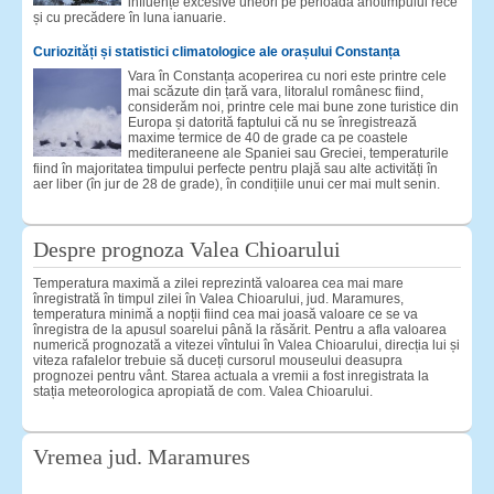
influențe excesive uneori pe perioadă anotimpului rece
și cu precădere în luna ianuarie.
Curiozități și statistici climatologice ale orașului Constanța
Vara în Constanța acoperirea cu nori este printre cele
mai scăzute din țară vara, litoralul românesc fiind,
considerăm noi, printre cele mai bune zone turistice din
Europa și datorită faptului că nu se înregistrează
maxime termice de 40 de grade ca pe coastele
mediteraneene ale Spaniei sau Greciei, temperaturile
fiind în majoritatea timpului perfecte pentru plajă sau alte activități în
aer liber (în jur de 28 de grade), în condițiile unui cer mai mult senin.
Despre prognoza Valea Chioarului
Temperatura maximă a zilei reprezintă valoarea cea mai mare
înregistrată în timpul zilei în Valea Chioarului, jud. Maramures,
temperatura minimă a nopții fiind cea mai joasă valoare ce se va
înregistra de la apusul soarelui până la răsărit. Pentru a afla valoarea
numerică prognozată a vitezei vîntului în Valea Chioarului, direcția lui și
viteza rafalelor trebuie să duceți cursorul mouseului deasupra
prognozei pentru vânt. Starea actuala a vremii a fost inregistrata la
stația meteorologica apropiată de com. Valea Chioarului.
Vremea jud. Maramures