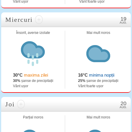
Vânt ușor
Vânt foarte ușor
Miercuri
+
19
AUG.
Însorit, averse izolate
Mai mult noros
30°C
maxima zilei
16°C
minima nopții
30%
șanse de precipitații
25%
șanse de precipitații
Vânt ușor
Vânt foarte ușor
Joi
+
20
AUG.
Parțial noros
Mai mult noros