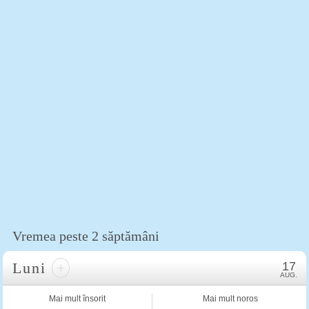
Vremea peste 2 săptămâni
Luni
+
17
AUG.
Mai mult însorit
Mai mult noros