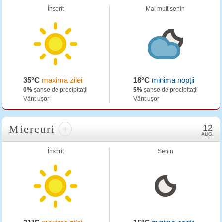
Însorit
Mai mult senin
35°C
maxima zilei
18°C
minima nopții
0%
șanse de precipitații
5%
șanse de precipitații
Vânt ușor
Vânt ușor
Miercuri
+
12
AUG.
Însorit
Senin