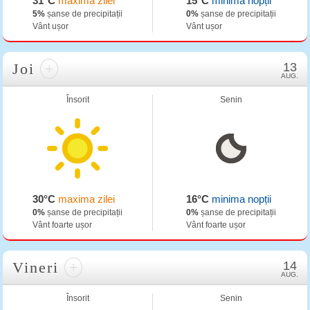
31°C
maxima zilei
15°C
minima nopții
5%
șanse de precipitații
0%
șanse de precipitații
Vânt ușor
Vânt ușor
Joi
+
13
AUG.
Însorit
Senin
30°C
maxima zilei
16°C
minima nopții
0%
șanse de precipitații
0%
șanse de precipitații
Vânt foarte ușor
Vânt foarte ușor
Vineri
+
14
AUG.
Însorit
Senin