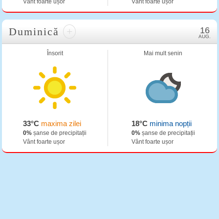
Vânt foarte ușor
Vânt foarte ușor
Duminică
+
16
AUG.
Însorit
Mai mult senin
33°C
maxima zilei
18°C
minima nopții
0%
șanse de precipitații
0%
șanse de precipitații
Vânt foarte ușor
Vânt foarte ușor