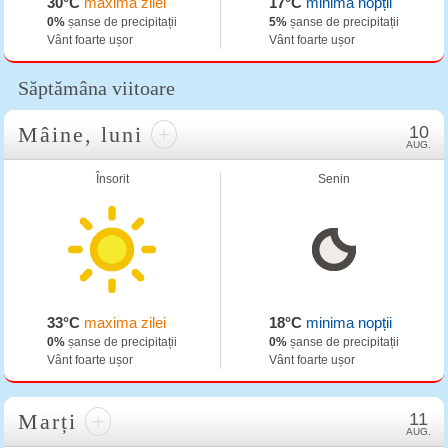
30°C
maxima zilei
17°C
minima nopții
0%
șanse de precipitații
5%
șanse de precipitații
Vânt foarte ușor
Vânt foarte ușor
Săptămâna viitoare
Mâine, luni
+
10
AUG.
Însorit
Senin
33°C
maxima zilei
18°C
minima nopții
0%
șanse de precipitații
0%
șanse de precipitații
Vânt foarte ușor
Vânt foarte ușor
Marți
+
11
AUG.