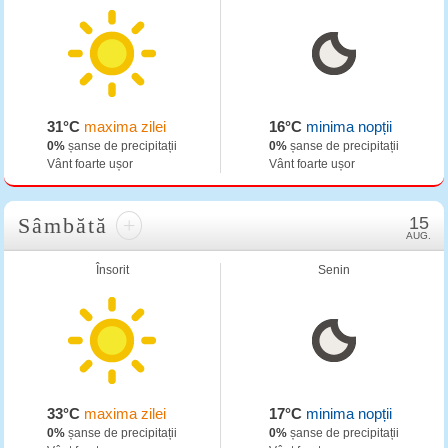
31°C
maxima zilei
16°C
minima nopții
0%
șanse de precipitații
0%
șanse de precipitații
Vânt foarte ușor
Vânt foarte ușor
Sâmbătă
+
15
AUG.
Însorit
Senin
33°C
maxima zilei
17°C
minima nopții
0%
șanse de precipitații
0%
șanse de precipitații