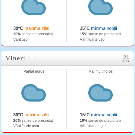
30°C
maxima zilei
15°C
minima nopții
20%
șanse de precipitații
15%
șanse de precipitații
Vânt ușor
Vânt foarte ușor
Vineri
+
21
AUG.
Parțial noros
Mai mult noros
30°C
maxima zilei
15°C
minima nopții
20%
șanse de precipitații
10%
șanse de precipitații
Vânt foarte ușor
Vânt foarte ușor