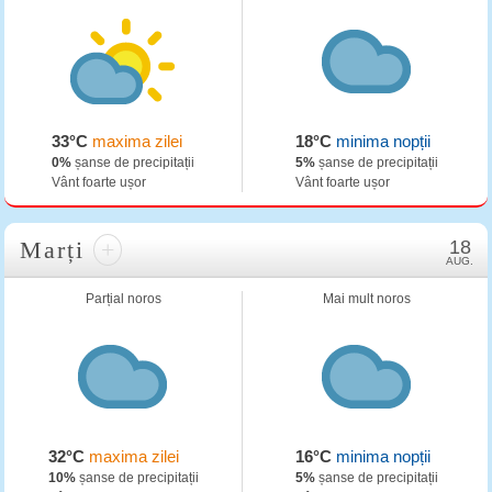
33°C
maxima zilei
18°C
minima nopții
0%
șanse de precipitații
5%
șanse de precipitații
Vânt foarte ușor
Vânt foarte ușor
Marți
+
18
AUG.
Parțial noros
Mai mult noros
32°C
maxima zilei
16°C
minima nopții
10%
șanse de precipitații
5%
șanse de precipitații