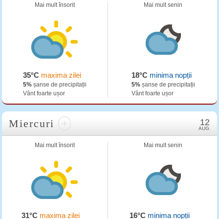
Mai mult însorit
Mai mult senin
35°C
maxima zilei
18°C
minima nopții
5%
șanse de precipitații
5%
șanse de precipitații
Vânt foarte ușor
Vânt foarte ușor
Miercuri
+
12
AUG.
Mai mult însorit
Mai mult senin
31°C
maxima zilei
16°C
minima nopții