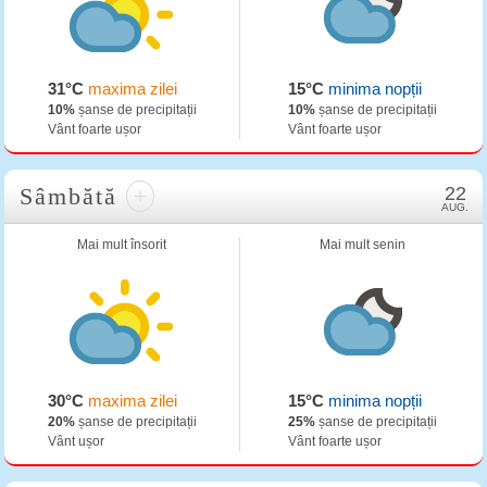
31°C
maxima zilei
15°C
minima nopții
10%
șanse de precipitații
10%
șanse de precipitații
Vânt foarte ușor
Vânt foarte ușor
Sâmbătă
+
22
AUG.
Mai mult însorit
Mai mult senin
30°C
maxima zilei
15°C
minima nopții
20%
șanse de precipitații
25%
șanse de precipitații
Vânt ușor
Vânt foarte ușor