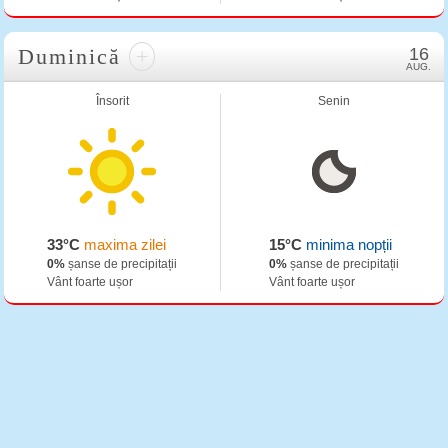
Duminică
+
16
AUG.
Însorit
Senin
33°C
maxima zilei
15°C
minima nopții
0%
șanse de precipitații
0%
șanse de precipitații
Vânt foarte ușor
Vânt foarte ușor