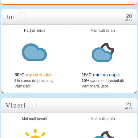
Joi
+
20
AUG.
Parțial noros
Mai mult senin
30°C
maxima zilei
15°C
minima nopții
5%
șanse de precipitații
10%
șanse de precipitații
Vânt ușor
Vânt foarte ușor
Vineri
+
21
AUG.
Mai mult însorit
Mai mult senin