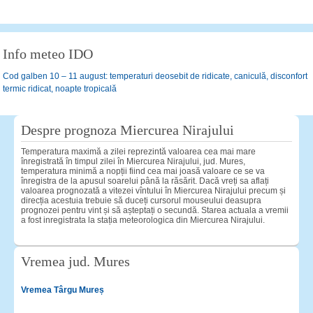
Info meteo IDO
Cod galben 10 – 11 august: temperaturi deosebit de ridicate, caniculă, disconfort
termic ridicat, noapte tropicală
Despre prognoza Miercurea Nirajului
Temperatura maximă a zilei reprezintă valoarea cea mai mare
înregistrată în timpul zilei în Miercurea Nirajului, jud. Mures,
temperatura minimă a nopții fiind cea mai joasă valoare ce se va
înregistra de la apusul soarelui până la răsărit. Dacă vreți sa aflați
valoarea prognozată a vitezei vîntului în Miercurea Nirajului precum și
direcția acestuia trebuie să duceți cursorul mouseului deasupra
prognozei pentru vint și să așteptați o secundă. Starea actuala a vremii
a fost inregistrata la stația meteorologica din Miercurea Nirajului.
Vremea jud. Mures
Vremea Târgu Mureș