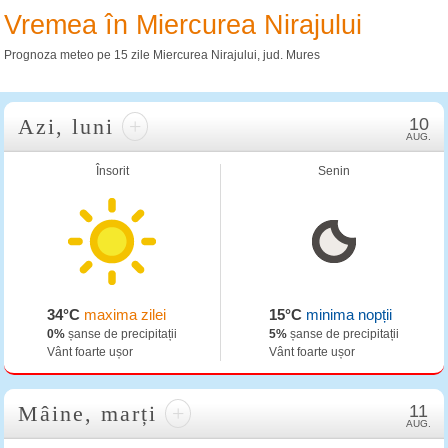
Vremea în Miercurea Nirajului
Prognoza meteo pe 15 zile Miercurea Nirajului, jud. Mures
Azi, luni
+
10
AUG.
Însorit
Senin
34°C
maxima zilei
15°C
minima nopții
0%
șanse de precipitații
5%
șanse de precipitații
Vânt foarte ușor
Vânt foarte ușor
Mâine, marți
+
11
AUG.