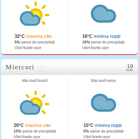
32°C
maxima zilei
16°C
minima nopții
5%
șanse de precipitații
10%
șanse de precipitații
Vânt foarte ușor
Vânt foarte ușor
Miercuri
+
19
AUG.
Mai mult însorit
Mai mult noros
29°C
maxima zilei
15°C
minima nopții
15%
șanse de precipitații
5%
șanse de precipitații
Vânt foarte ușor
Vânt foarte ușor