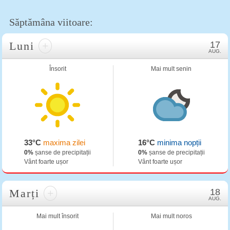
Săptămâna viitoare:
Luni
+
17
AUG.
Însorit
Mai mult senin
33°C
maxima zilei
16°C
minima nopții
0%
șanse de precipitații
0%
șanse de precipitații
Vânt foarte ușor
Vânt foarte ușor
Marți
+
18
AUG.
Mai mult însorit
Mai mult noros