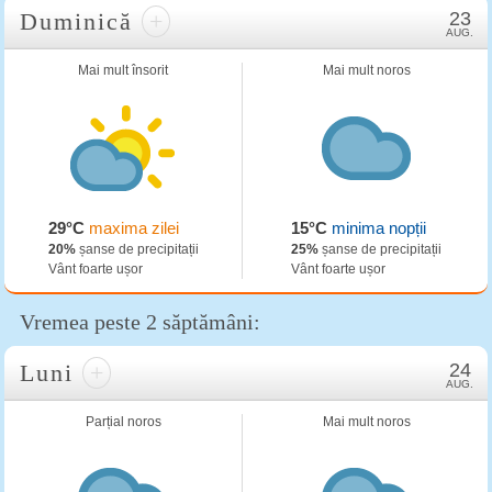
Duminică
+
23
AUG.
Mai mult însorit
Mai mult noros
29°C
maxima zilei
15°C
minima nopții
20%
șanse de precipitații
25%
șanse de precipitații
Vânt foarte ușor
Vânt foarte ușor
Vremea peste 2 săptămâni:
Luni
+
24
AUG.
Parțial noros
Mai mult noros