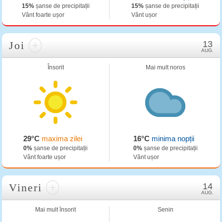
15%
șanse de precipitații
15%
șanse de precipitații
Vânt foarte ușor
Vânt ușor
Joi
+
13
AUG.
Însorit
Mai mult noros
29°C
maxima zilei
16°C
minima nopții
0%
șanse de precipitații
0%
șanse de precipitații
Vânt foarte ușor
Vânt ușor
Vineri
+
14
AUG.
Mai mult însorit
Senin