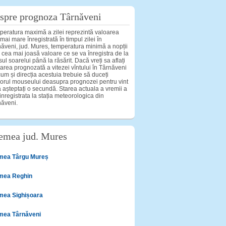
spre prognoza Târnăveni
eratura maximă a zilei reprezintă valoarea
mai mare înregistrată în timpul zilei în
ăveni, jud. Mures, temperatura minimă a nopții
d cea mai joasă valoare ce se va înregistra de la
ul soarelui până la răsărit. Dacă vreți sa aflați
area prognozată a vitezei vîntului în Târnăveni
um și direcția acestuia trebuie să duceți
orul mouseului deasupra prognozei pentru vint
ă așteptați o secundă. Starea actuala a vremii a
 inregistrata la stația meteorologica din
ăveni.
emea jud. Mures
mea Târgu Mureș
mea Reghin
mea Sighișoara
mea Târnăveni