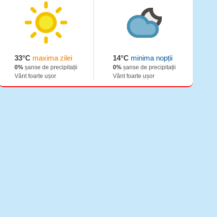
33°C
maxima zilei
14°C
minima nopții
0%
șanse de precipitații
0%
șanse de precipitații
Vânt foarte ușor
Vânt foarte ușor