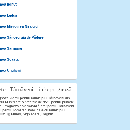
mea Iernut
mea Luduș
mea Miercurea Nirajului
mea Sângeorgiu de Pădure
mea Sarmașu
mea Sovata
mea Ungheni
teo Târnăveni - info prognoză
noza vremii pentru municipiul Târnăveni din
tul Mures are o precizie de 95% pentru primele
le. Prognoza este valabilă atat pentru Tarnaveni
și pentru localități învecinate cu municipiul,
um Tg Mures, Sighisoara, Reghin.