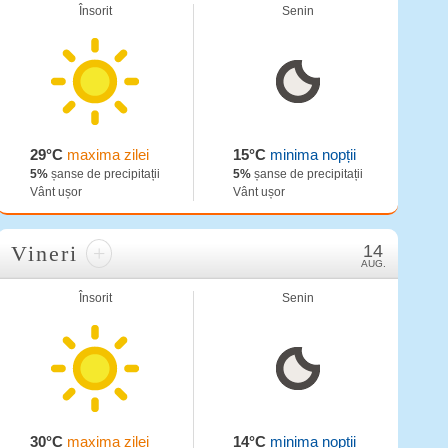
Însorit
Senin
29°C
maxima zilei
15°C
minima nopții
5%
șanse de precipitații
5%
șanse de precipitații
Vânt ușor
Vânt ușor
Vineri
+
14
AUG.
Însorit
Senin
30°C
maxima zilei
14°C
minima nopții