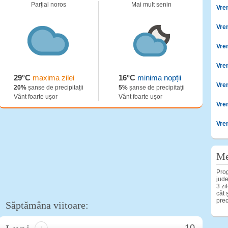
Parțial noros
Mai mult senin
Vre
Vre
Vre
Vre
29°C
maxima zilei
16°C
minima nopții
Vre
20%
șanse de precipitații
5%
șanse de precipitații
Vânt foarte ușor
Vânt foarte ușor
Vre
Vre
Me
Prog
jude
3 zi
cât 
prec
Săptămâna viitoare:
10