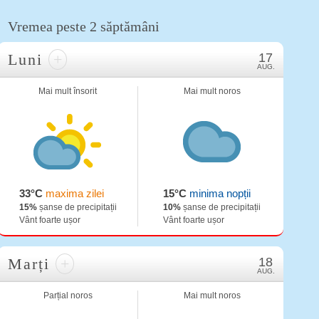
Vremea peste 2 săptămâni
Luni
+
17
AUG.
Mai mult însorit
Mai mult noros
33°C
maxima zilei
15°C
minima nopții
15%
șanse de precipitații
10%
șanse de precipitații
Vânt foarte ușor
Vânt foarte ușor
Marți
+
18
AUG.
Parțial noros
Mai mult noros