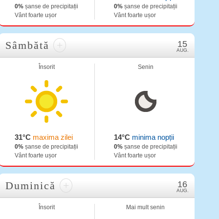
0%
șanse de precipitații
0%
șanse de precipitații
Vânt foarte ușor
Vânt foarte ușor
Sâmbătă
+
15
AUG.
Însorit
Senin
31°C
maxima zilei
14°C
minima nopții
0%
șanse de precipitații
0%
șanse de precipitații
Vânt foarte ușor
Vânt foarte ușor
Duminică
+
16
AUG.
Însorit
Mai mult senin