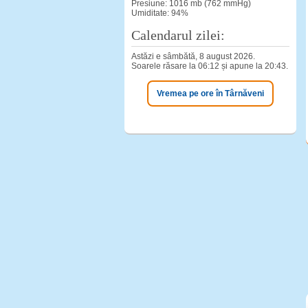
Presiune: 1016 mb (762 mmHg)
Umiditate: 94%
Calendarul zilei:
Astăzi e sâmbătă, 8 august 2026.
Soarele răsare la 06:12 și apune la 20:43.
Vremea pe ore în Târnăveni