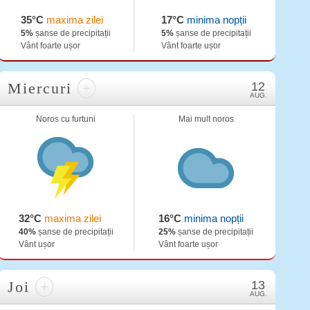
35°C
maxima zilei
17°C
minima nopții
5%
șanse de precipitații
5%
șanse de precipitații
Vânt foarte ușor
Vânt foarte ușor
Miercuri
+
12
AUG.
Noros cu furtuni
Mai mult noros
32°C
maxima zilei
16°C
minima nopții
40%
șanse de precipitații
25%
șanse de precipitații
Vânt ușor
Vânt foarte ușor
Joi
+
13
AUG.