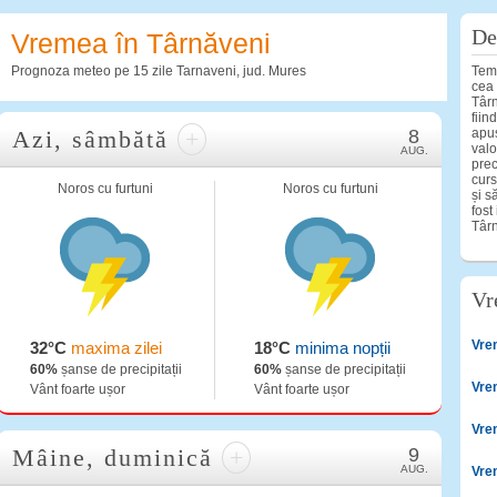
De
Vremea în Târnăveni
Prognoza meteo pe 15 zile Tarnaveni, jud. Mures
Temp
cea 
Târn
fiin
Azi, sâmbătă
+
8
apus
valo
AUG.
prec
curs
Noros cu furtuni
Noros cu furtuni
și s
fost
Târn
Vr
Vre
32°C
maxima zilei
18°C
minima nopții
60%
șanse de precipitații
60%
șanse de precipitații
Vre
Vânt foarte ușor
Vânt foarte ușor
Vre
Mâine, duminică
+
9
AUG.
Vre