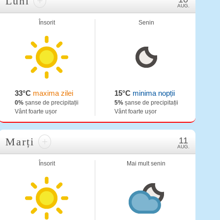
Luni
+
AUG.
Însorit
Senin
33°C
maxima zilei
15°C
minima nopții
0%
șanse de precipitații
5%
șanse de precipitații
Vânt foarte ușor
Vânt foarte ușor
Marți
+
11
AUG.
Însorit
Mai mult senin