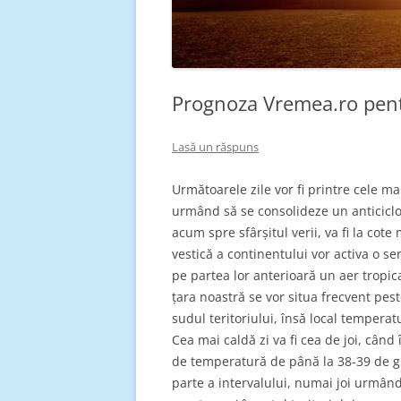
Prognoza Vremea.ro pent
Lasă un răspuns
Următoarele zile vor fi printre cele m
urmând să se consolideze un anticiclon
acum spre sfârșitul verii, va fi la cot
vestică a continentului vor activa o s
pe partea lor anterioară un aer tropi
țara noastră se vor situa frecvent pes
sudul teritoriului, însă local temperatu
Cea mai caldă zi va fi cea de joi, când
de temperatură de până la 38-39 de gra
parte a intervalului, numai joi urmân