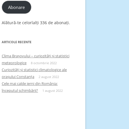
Abonare
Alătură-te celorlalți 336 de abonați.
ARTICOLE RECENTE
Clima Brașovului – curiozități și statistici
meteorologice
8 octombrie 2022
Curiozități și statistici climatologice ale
orașului Constanța
2 august 2022
Cele mai calde ierni din România:
începutul schimbării?
1 august 2022