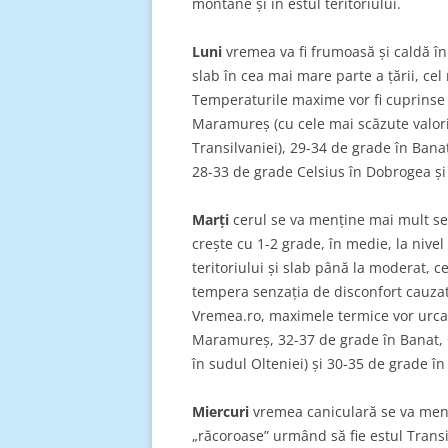
montane și în estul teritoriului.
Luni
vremea va fi frumoasă și caldă în 
slab în cea mai mare parte a țării, ce
Temperaturile maxime vor fi cuprinse î
Maramureș (cu cele mai scăzute valori 
Transilvaniei), 29-34 de grade în Bana
28-33 de grade Celsius în Dobrogea ș
Marți
cerul se va menține mai mult seni
crește cu 1-2 grade, în medie, la nivel
teritoriului și slab până la moderat, c
tempera senzația de disconfort cauzată
Vremea.ro, maximele termice vor urca 
Maramureș, 32-37 de grade în Banat, Cr
în sudul Olteniei) și 30-35 de grade 
Miercuri
vremea caniculară se va menț
„răcoroase” urmând să fie estul Transi