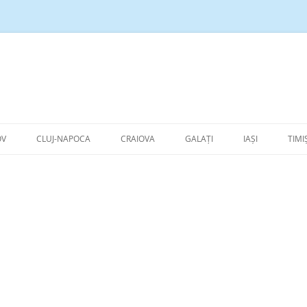
Sari
la
OV
CLUJ-NAPOCA
CRAIOVA
GALAȚI
IAȘI
TIMI
conținut