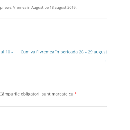
opnews
,
Vremea în August
pe
18 august 2019
.
ul 10 –
Cum va fi vremea în perioada 26 – 29 august
→
Câmpurile obligatorii sunt marcate cu
*