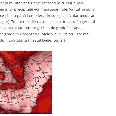
oar la munte vor fi unele înnorări în cursul după-
a unor precipitații vor fi aproape nule. Vântul va sufla
ice și slab până la moderat în sud și est (chiar moderat
 Negre). Temperaturile maxime se vor încadra în general
nsilvania și Maramureș, 33-38 de grade în Banat,
 de grade în Dobrogea și Moldova, cu valori ușor mai
ul litoralului și în estul Deltei Dunării.