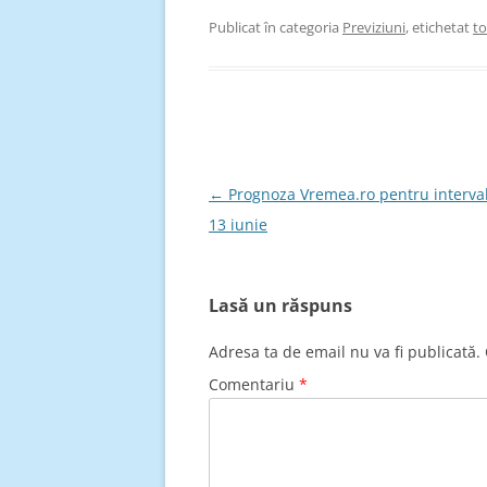
Publicat în categoria
Previziuni
, etichetat
t
Navigare
←
Prognoza Vremea.ro pentru interval
în
13 iunie
articole
Lasă un răspuns
Adresa ta de email nu va fi publicată.
Comentariu
*