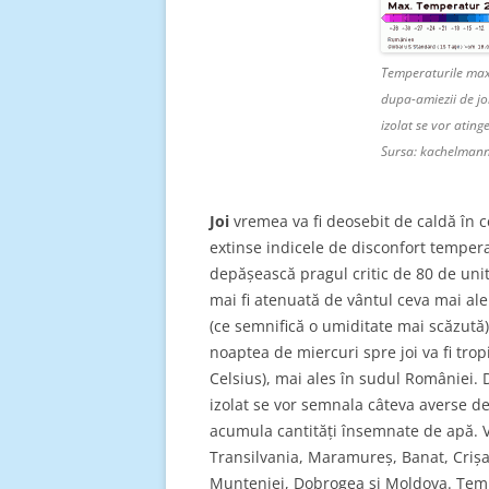
Temperaturile maxi
dupa-amiezii de joi
izolat se vor ating
Sursa: kachelmann
Joi
vremea va fi deosebit de caldă în c
extinse indicele de disconfort temper
depășească pragul critic de 80 de unit
mai fi atenuată de vântul ceva mai aler
(ce semnifică o umiditate mai scăzută).
noaptea de miercuri spre joi va fi tro
Celsius), mai ales în sudul României. D
izolat se vor semnala câteva averse de 
acumula cantități însemnate de apă. Vâ
Transilvania, Maramureș, Banat, Crișa
Munteniei, Dobrogea și Moldova. Tempe