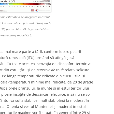
me estimate a se inregistra in cursul
. Cel mai cald va fi in sudul tarii, unde
e 38, poate chiar 39 de grade Celsius.
wetter.com, model GFS.
ea mai mare parte a țării, conform ido.ro pe arii
atură-umezeală (ITU) urmând să atingă și să
ăți. Cu toate acestea, senzația de disconfort termic va
t din estul țării și de
punctele de rouă
relativ scăzute
 Pe lângă temperaturile ridicate din cursul zilei și
picală (temperaturi minime mai ridicate, de 20 de grade
upă orele prânzului, la munte și în estul teritoriului
ploaie însoțite de descărcări electrice, însă nu se vor
ntul va sufla slab, cel mult slab până la moderat în
na, Oltenia și vestul Munteniei și moderat în estul
raturile maxime vor fi situate în general între 29 și