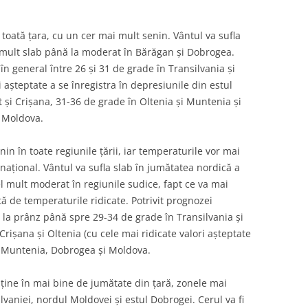
toată țara, cu un cer mai mult senin. Vântul va sufla
l mult slab până la moderat în Bărăgan și Dobrogea.
n general între 26 și 31 de grade în Transilvania și
așteptate a se înregistra în depresiunile din estul
t și Crișana, 31-36 de grade în Oltenia și Muntenia și
i Moldova.
n în toate regiunile țării, iar temperaturile vor mai
 național. Vântul va sufla slab în jumătatea nordică a
el mult moderat în regiunile sudice, fapt ce va mai
 de temperaturile ridicate. Potrivit prognozei
la prânz până spre 29-34 de grade în Transilvania și
ișana și Oltenia (cu cele mai ridicate valori așteptate
în Muntenia, Dobrogea și Moldova.
ine în mai bine de jumătate din țară, zonele mai
lvaniei, nordul Moldovei și estul Dobrogei. Cerul va fi