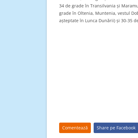
34 de grade în Transilvania și Maramu
grade în Oltenia, Muntenia, vestul Dob
așteptate în Lunca Dunării) și 30-35 d
Comentează
Share pe Facebook