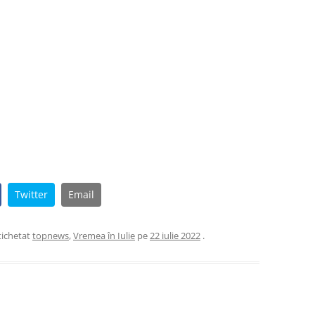
Twitter
Email
etichetat
topnews
,
Vremea în Iulie
pe
22 iulie 2022
.