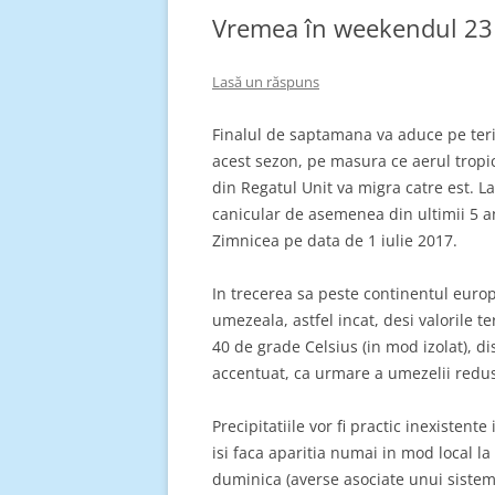
Vremea în weekendul 23 
Lasă un răspuns
Finalul de saptamana va aduce pe terit
acest sezon, pe masura ce aerul tropi
din Regatul Unit va migra catre est. La
canicular de asemenea din ultimii 5 ani
Zimnicea pe data de 1 iulie 2017.
In trecerea sa peste continentul europ
umezeala, astfel incat, desi valorile t
40 de grade Celsius (in mod izolat), di
accentuat, ca urmare a umezelii redus
Precipitatiile vor fi practic inexisten
isi faca aparitia numai in mod local la
duminica (averse asociate unui sistem f