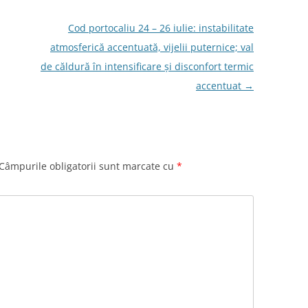
Cod portocaliu 24 – 26 iulie: instabilitate
atmosferică accentuată, vijelii puternice; val
de căldură în intensificare și disconfort termic
accentuat
→
Câmpurile obligatorii sunt marcate cu
*