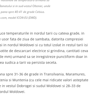
rile nationale de temperatura urmand sa
Banatului si in sud-vestul Olteniei, unde
 pana spre 40-41 de grade Celsius.
n.com, model ICON-EU (DWD).
uce temperaturile in nordul tarii cu cateva grade, in
e usor fata de ziua de sambata, datorita compresiei
 in nordul Moldovei si cu totul izolat in restul tarii isi
otite de descarcari electrice si grindina, cantitati ceva
de mm) urmand sa se inregistreze punctiform doar in
ea sudica a tarii va persista seceta.
ana spre 31-36 de grade in Transilvania, Maramures,
tenia si Muntenia (cu cele mai ridicate valori asteptate
e in vestul Dobrogei si sudul Moldovei si 28–33 de
nordul Moldovei.