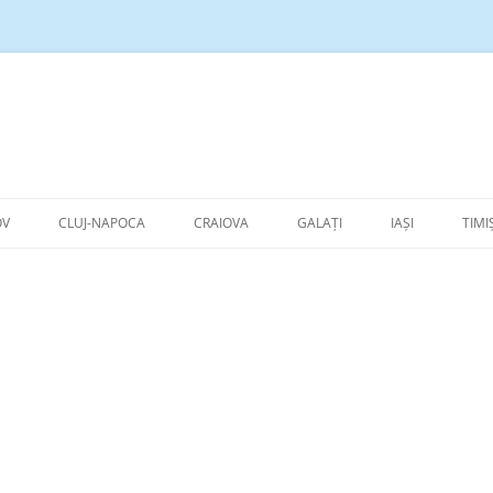
Sari
la
OV
CLUJ-NAPOCA
CRAIOVA
GALAȚI
IAȘI
TIMI
conținut