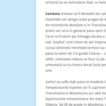
urmand sa se semnaleze doar cu totul 
Sambata
vremea va fi deosebit de cal
maximele vor atinge izolat pragul de 
de recordurile absolute si in Transil
pranz vor urca in general pana spre 3
Cerul va fi senin pe intreaga durata a z
sub “asaltul” unei mase de aer tropica
cursul diminetii minimele termice sa 
pana la valori de 3-5 grade Celsius – 
altfel, umezeala redusa va face ca de 
umezeala) sa nu treaca decat local pes
ore).
Vantul va sufla slab pana la moderat la 
Temperaturile maxime vor fi cuprinse i
Transilvania si Maramures (cu cele mai 
depresiunile intramontane din estul Tr
Oltenia, 34-39 de grade in Muntenia, 