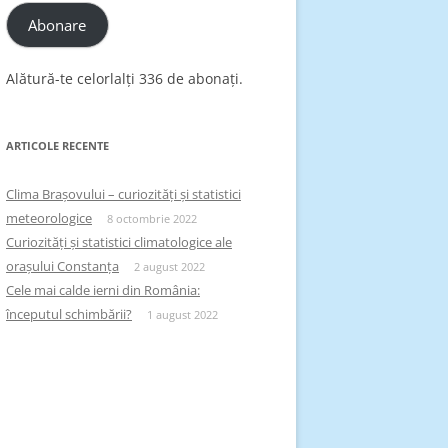
Abonare
Alătură-te celorlalți 336 de abonați.
ARTICOLE RECENTE
Clima Brașovului – curiozități și statistici
meteorologice
8 octombrie 2022
Curiozități și statistici climatologice ale
orașului Constanța
2 august 2022
Cele mai calde ierni din România:
începutul schimbării?
1 august 2022