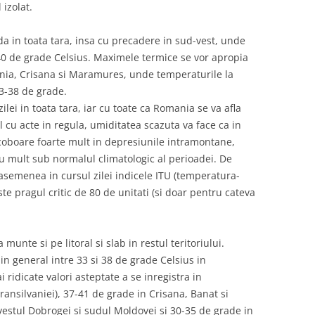
izolat.
da in toata tara, insa cu precadere in sud-vest, unde
40 de grade Celsius. Maximele termice se vor apropia
vania, Crisana si Maramures, unde temperaturile la
3-38 de grade.
ilei in toata tara, iar cu toate ca Romania se va afla
l cu acte in regula, umiditatea scazuta va face ca in
coboare foarte mult in depresiunile intramontane,
cu mult sub normalul climatologic al perioadei. De
asemenea in cursul zilei indicele ITU (temperatura-
te pragul critic de 80 de unitati (si doar pentru cateva
munte si pe litoral si slab in restul teritoriului.
n general intre 33 si 38 de grade Celsius in
ridicate valori asteptate a se inregistra in
ansilvaniei), 37-41 de grade in Crisana, Banat si
vestul Dobrogei si sudul Moldovei si 30-35 de grade in