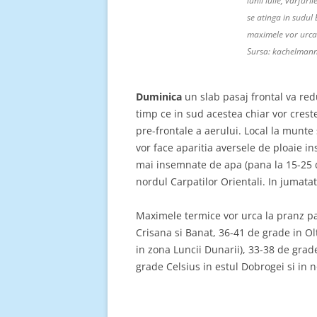
lunii iulie, varfu
se atinga in sudul 
maximele vor urca
Sursa: kachelman
Duminica
un slab pasaj frontal va red
timp ce in sud acestea chiar vor crest
pre-frontale a aerului. Local la munte si
vor face aparitia aversele de ploaie ins
mai insemnate de apa (pana la 15-25 
nordul Carpatilor Orientali. In jumatat
Maximele termice vor urca la pranz p
Crisana si Banat, 36-41 de grade in Ol
in zona Luncii Dunarii), 33-38 de grad
grade Celsius in estul Dobrogei si in 