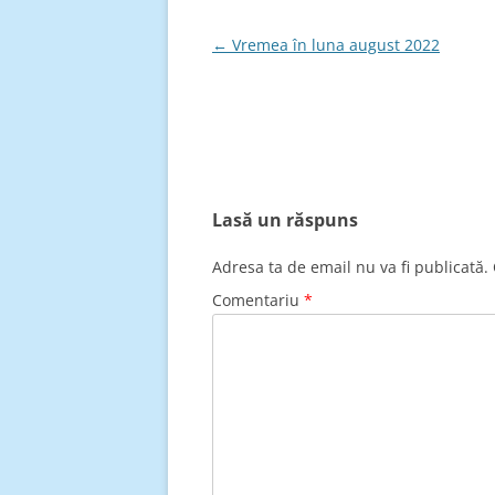
Navigare
←
Vremea în luna august 2022
în
articole
Lasă un răspuns
Adresa ta de email nu va fi publicată.
Comentariu
*