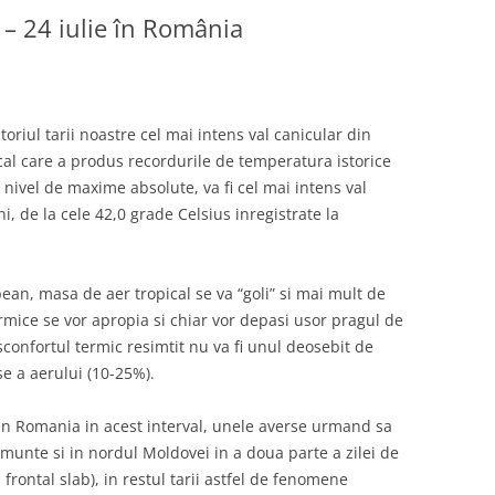
– 24 iulie în România
oriul tarii noastre cel mai intens val canicular din
cal care a produs recordurile de temperatura istorice
 nivel de maxime absolute, va fi cel mai intens val
, de la cele 42,0 grade Celsius inregistrate la
ean, masa de aer tropical se va “goli” si mai mult de
ermice se vor apropia si chiar vor depasi usor pragul de
sconfortul termic resimtit nu va fi unul deosebit de
e a aerului (10-25%).
te in Romania in acest interval, unele averse urmand sa
 munte si in nordul Moldovei in a doua parte a zilei de
rontal slab), in restul tarii astfel de fenomene