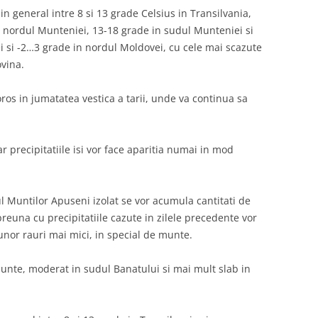
n general intre 8 si 13 grade Celsius in Transilvania,
 nordul Munteniei, 13-18 grade in sudul Munteniei si
 si -2…3 grade in nordul Moldovei, cu cele mai scazute
ovina.
os in jumatatea vestica a tarii, unde va continua sa
iar precipitatiile isi vor face aparitia numai in mod
ul Muntilor Apuseni izolat se vor acumula cantitati de
euna cu precipitatiile cazute in zilele precedente vor
unor rauri mai mici, in special de munte.
munte, moderat in sudul Banatului si mai mult slab in