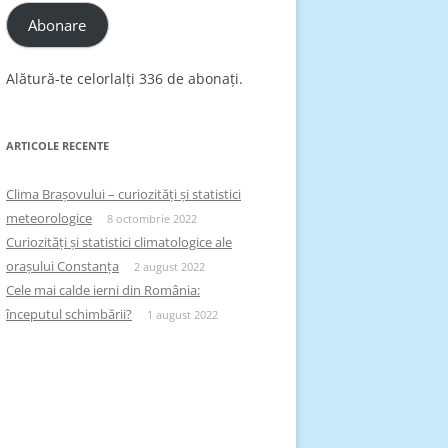
Abonare
Alătură-te celorlalți 336 de abonați.
ARTICOLE RECENTE
Clima Brașovului – curiozități și statistici
meteorologice
8 octombrie 2022
Curiozități și statistici climatologice ale
orașului Constanța
2 august 2022
Cele mai calde ierni din România:
începutul schimbării?
1 august 2022