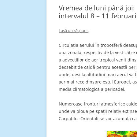
Vremea de luni până joi
intervalul 8 – 11 februar
Lasă un răspuns
Circulația aerului în troposferă deasup
una zonală, respectiv de la vest cătr
a advectiilor de aer tropical venit dins
deosebit de caldă pentru această peri
unde, deși la altitudini mari aerul va f
aer mai rece dinspre estul Europei, ast
media climatologică a perioadei.
Numeroase fronturi atmosferice calde v
unde va ploua pe spații relativ extinse,
Carpaților Orientali se vor acumula ca