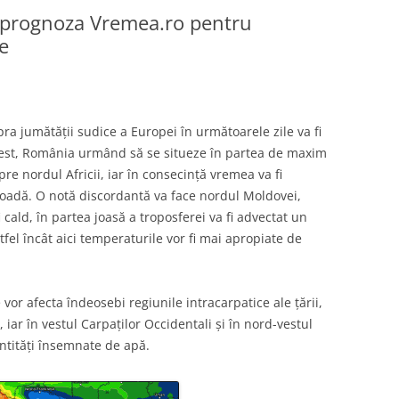
: prognoza Vremea.ro pentru
ie
ra jumătății sudice a Europei în următoarele zile va fi
e est, România urmând să se situeze în partea de maxim
pre nordul Africii, iar în consecință vremea va fi
oadă. O notă discordantă va face nordul Moldovei,
i cald, în partea joasă a troposferei va fi advectat un
fel încât aici temperaturile vor fi mai apropiate de
or afecta îndeosebi regiunile intracarpatice ale țării,
 iar în vestul Carpaților Occidentali și în nord-vestul
ntități însemnate de apă.