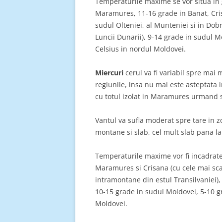
Temperaturile maxime se vor situa in g
Maramures, 11-16 grade in Banat, Cris
sudul Olteniei, al Munteniei si in Dobr
Luncii Dunarii), 9-14 grade in sudul M
Celsius in nordul Moldovei.
Miercuri
cerul va fi variabil spre mai m
regiunile, insa nu mai este asteptata 
cu totul izolat in Maramures urmand 
Vantul va sufla moderat spre tare in 
montane si slab, cel mult slab pana la 
Temperaturile maxime vor fi incadrate 
Maramures si Crisana (cu cele mai scaz
intramontane din estul Transilvaniei)
10-15 grade in sudul Moldovei, 5-10 g
Moldovei.