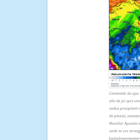
Cantitatile de ap
zilei de joi spre vi
cadea precipitatii
de ploaie), aceste
Muntilor Apuseni si
unde se vor strang
kachelmannwetter