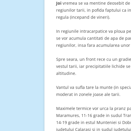
Joi
vremea se va mentine deosebit de 
regiunilor tarii, in pofida faptului ca
regula (incepand de vineri).
In regiunile intracarpatice va ploua pe
se vor acumula cantitati de apa de pan
regiunilor, insa fara acumularea unor
Spre seara, un front rece cu un gradi
vestul tarii, iar precipitatiile lichide
altitudine.
Vantul va sufla tare la munte (in specia
moderat in zonele joase ale tarii.
Maximele termice vor urca la pranz pa
Maramures, 11-16 grade in sudul Trans
14-19 grade in estul Munteniei si Dobr
judetului Calarasi si in sudul judetul