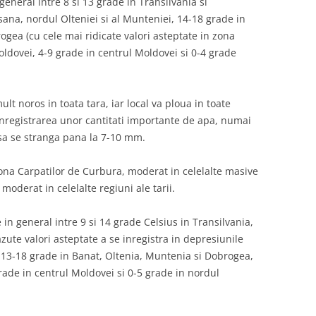
eneral intre 8 si 13 grade in Transilvania si
ana, nordul Olteniei si al Munteniei, 14-18 grade in
ogea (cu cele mai ridicate valori asteptate in zona
oldovei, 4-9 grade in centrul Moldovei si 0-4 grade
ult noros in toata tara, iar local va ploua in toate
inregistrarea unor cantitati importante de apa, numai
sa se stranga pana la 7-10 mm.
zona Carpatilor de Curbura, moderat in celelalte masive
moderat in celelalte regiuni ale tarii.
in general intre 9 si 14 grade Celsius in Transilvania,
ute valori asteptate a se inregistra in depresiunile
, 13-18 grade in Banat, Oltenia, Muntenia si Dobrogea,
rade in centrul Moldovei si 0-5 grade in nordul