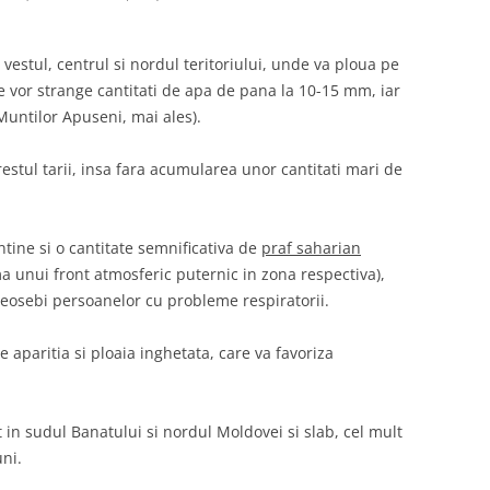
 vestul, centrul si nordul teritoriului, unde va ploua pe
se vor strange cantitati de apa de pana la 10-15 mm, iar
Muntilor Apuseni, mai ales).
restul tarii, insa fara acumularea unor cantitati mari de
ontine si o cantitate semnificativa de
praf saharian
ma unui front atmosferic puternic in zona respectiva),
eosebi persoanelor cu probleme respiratorii.
 aparitia si ploaia inghetata, care va favoriza
 in sudul Banatului si nordul Moldovei si slab, cel mult
uni.