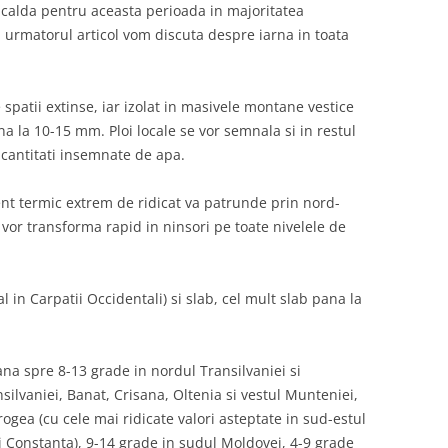
calda pentru aceasta perioada in majoritatea
 in urmatorul articol vom discuta despre iarna in toata
 spatii extinse, iar izolat in masivele montane vestice
a la 10-15 mm. Ploi locale se vor semnala si in restul
 cantitati insemnate de apa.
ent termic extrem de ridicat va patrunde prin nord-
 se vor transforma rapid in ninsori pe toate nivelele de
l in Carpatii Occidentali) si slab, cel mult slab pana la
na spre 8-13 grade in nordul Transilvaniei si
ilvaniei, Banat, Crisana, Oltenia si vestul Munteniei,
ogea (cu cele mai ridicate valori asteptate in sud-estul
ui Constanta), 9-14 grade in sudul Moldovei, 4-9 grade