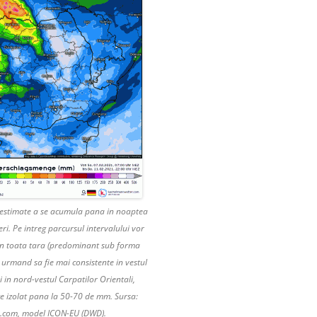
a estimate a se acumula pana in noaptea
neri. Pe intreg parcursul intervalului vor
 in toata tara (predominant sub forma
a urmand sa fie mai consistente in vestul
 in nord-vestul Carpatilor Orientali,
e izolat pana la 50-70 de mm. Sursa:
.com, model ICON-EU (DWD).