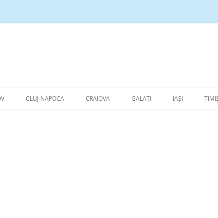
Sari
la
OV
CLUJ-NAPOCA
CRAIOVA
GALAȚI
IAȘI
TIMI
conținut