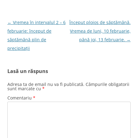
Navigare
←
Vremea în intervalul 2 – 6
Început ploios de săptămână.
în
februarie: început de
Vremea de luni, 10 februarie,
articole
săptămână plin de
până joi, 13 februarie.
→
precipitații
Lasă un răspuns
Adresa ta de email nu va fi publicată.
Câmpurile obligatorii
sunt marcate cu
*
Comentariu
*