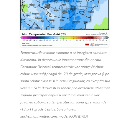
Temperaturile minime estimate a se inregistra sambata
dimineata. In depresiunile intramontane din nordul
Carpatilor Orientali temperaturile vor atinge (si chiar
cobori usor sub) pragul de -20 de grade, insa ger va fi pe
spatii relativ extinse si in restul regiunilor, cu exceptia sud-
vestului. Si la Bucuresti in zonele pre-orasenesti stratul de
zapada proaspat depus si cerul mai mult senin vor
favoriza coborarea temperaturilor pana spre valori de
-13…-11 grade Celsius. Sursa harta:
kachelmannwetter.com, model ICON (DWD).