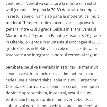
centimetri. Vantul va sufla tare la munte si in estul
tarii (cu rafale de pana la 70-80 de km/h), in timp ce
in restul zonelor va fi slab pana la moderat, cel mult
moderat. Temperaturile maxime vor fi cuprinse in
general intre -2 si 3 grade Celsius in Transilvania si
Maramures, 2-7 grade in Banat si Crisana, 5-10 grade
in Oltenia, 2-7 grade in Muntenia si Dobrogea si -2…3
grade Celsius in Moldova, cu cele mai scazute valori
asteptate a se inregistra in nordul extrem al regiunii.
Sambata
cerul va fi variabil in estul tarii si mai mult
senin in vest. In primele ore ale diminetii vor mai
cadea unele ninsori slabe izolat in sudul Carpatilor
Orientali. Ca urmare a inseninarii cerului in noaptea
de vineri spre sambata, in centrul, vestul si sudul
teritoriului temperaturile minime vor cobori local
sub pragul gerului, indeosebi in zonele unde exista