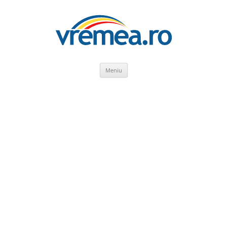
Sari
Meniu
la
conținut