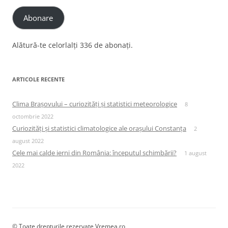
Abonare
Alătură-te celorlalți 336 de abonați.
ARTICOLE RECENTE
Clima Brașovului – curiozități și statistici meteorologice
8
octombrie 2022
Curiozități și statistici climatologice ale orașului Constanța
2
august 2022
Cele mai calde ierni din România: începutul schimbării?
1 august
2022
© Toate drepturile rezervate Vremea.ro