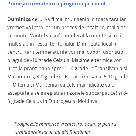
Primește următoarea prognoză pe email
Duminica
cerul va fi mai mult senin in toata tara iar
vremea va intra intr-un proces de incalzire, mai ales
la munte. Vantul va sufla moderat la munte si mai
mult slab in restul teritoriului. Dimineata local in
centrul tarii temperaturile vor mai cobori usor sub
pragul de -10 grade Celsius. Maximele termice vor
urca la pranz pana spre -1…4 grade in Transilvania si
Maramures, 3-8 grade in Banat si Crisana, 5-10 grade
in Oltenia si Muntenia (cu cele mai ridicate valori
asteptate a se inregistra in zonele subcarpatice) si 3-
8 grade Celsius in Dobrogea si Moldova.
Prognozele numerice Vremea.ro, acum și pentru
următoarele localități din România: